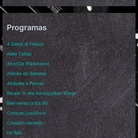
Programas
4 Gatos al Fresco
Aires Celtas
AlcoSSe (Párkinson)
Ateneo de Saberes
Atrévete a Pensar
Blowin´in the Ameripolitan Winds
Bienvenido a los 90
Coraçao Lusófono
Corazón cerrado
De Raíz