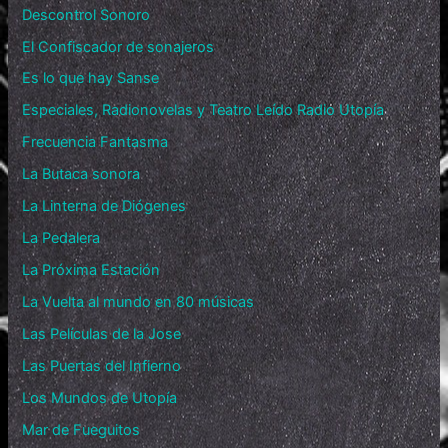
Descontrol Sonoro
El Confiscador de sonajeros
Es lo que hay Sanse
Especiales, Radionovelas y Teatro Leído Radio Utopía
Frecuencia Fantasma
La Butaca sonora
La Linterna de Diógenes
La Pedalera
La Próxima Estación
La Vuelta al mundo en 80 músicas
Las Películas de la Jose
Las Puertas del Infierno
Los Mundos de Utopía
Mar de Fueguitos