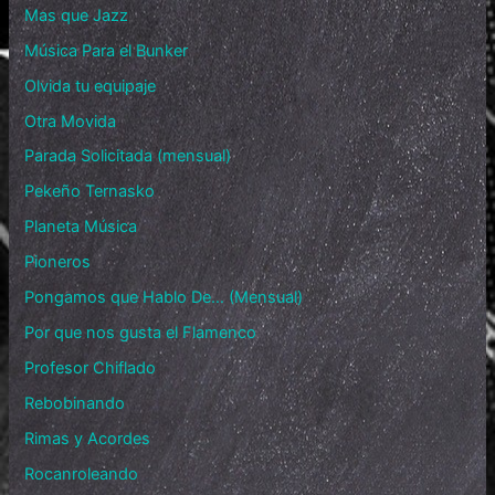
Mas que Jazz
Música Para el Bunker
Olvida tu equipaje
Otra Movida
Parada Solicitada (mensual)
Pekeño Ternasko
Planeta Música
Pioneros
Pongamos que Hablo De… (Mensual)
Por que nos gusta el Flamenco
Profesor Chiflado
Rebobinando
Rimas y Acordes
Rocanroleando