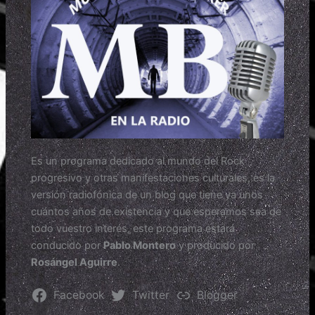
Es un programa dedicado al mundo del Rock
progresivo y otras manifestaciones culturales, es la
versión radiofónica de un blog que tiene ya unos
cuántos años de existencia y que esperamos sea de
todo vuestro interés, este programa estará
conducido por
Pablo Montero
y producido por
Rosángel Aguirre
.
Facebook
Twitter
Blogger