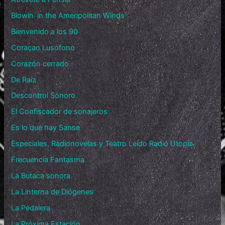
Blowin´in the Ameripolitan Winds
Bienvenido a los 90
Coraçao Lusófono
Corazón cerrado
De Raíz
Descontrol Sonoro
El Confiscador de sonajeros
Es lo que hay Sanse
Especiales, Radionovelas y Teatro Leído Radio Utopía
Frecuencia Fantasma
La Butaca sonora
La Linterna de Diógenes
La Pedalera
La Próxima Estación