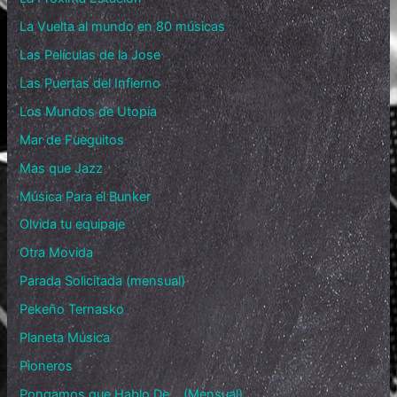
La Vuelta al mundo en 80 músicas
Las Películas de la Jose
Las Puertas del Infierno
Los Mundos de Utopía
Mar de Fueguitos
Mas que Jazz
Música Para el Bunker
Olvida tu equipaje
Otra Movida
Parada Solicitada (mensual)
Pekeño Ternasko
Planeta Música
Pioneros
Pongamos que Hablo De… (Mensual)