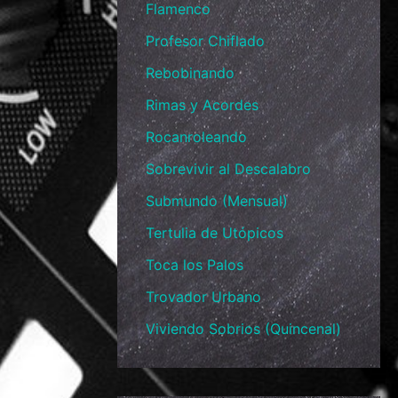
Flamenco
Profesor Chiflado
Rebobinando
Rimas y Acordes
Rocanroleando
Sobrevivir al Descalabro
Submundo (Mensual)
Tertulia de Utópicos
Toca los Palos
Trovador Urbano
Viviendo Sobrios (Quincenal)