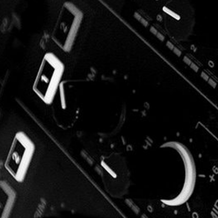
e
s
s
l
p
b
k
A
ar
o
y
p
tir
o
p
k