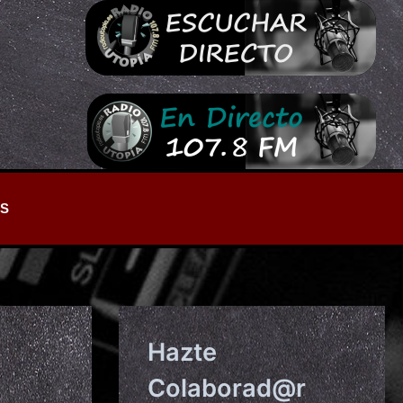
S
Hazte
Colaborad@r