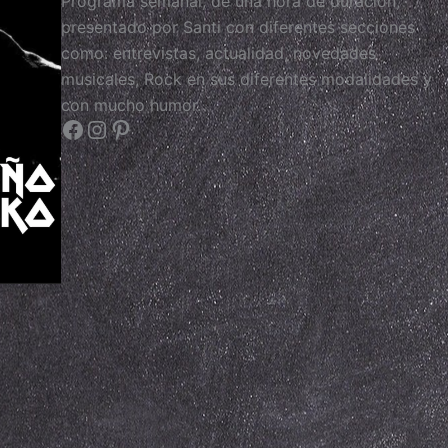
Programa semanal, de una hora de duración,
presentado por Santi con diferentes secciones
como: entrevistas, actualidad, novedades
musicales, Rock en sus diferentes modalidades y
con mucho humor.
Facebook
Instagram
Pinterest