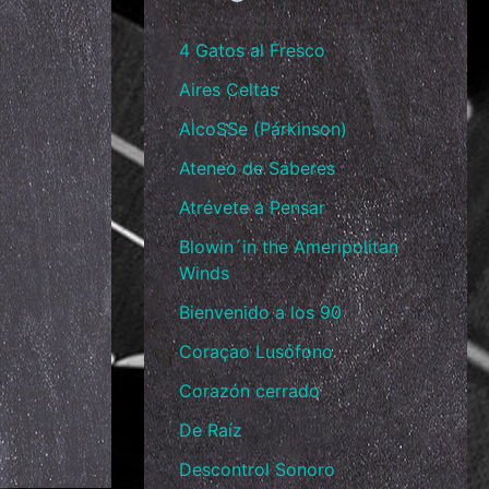
4 Gatos al Fresco
Aires Celtas
AlcoSSe (Párkinson)
Ateneo de Saberes
Atrévete a Pensar
Blowin´in the Ameripolitan
Winds
Bienvenido a los 90
Coraçao Lusófono
Corazón cerrado
De Raíz
Descontrol Sonoro