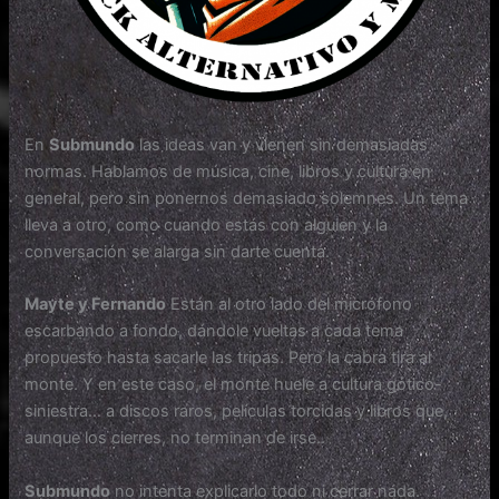
En
Submundo
las ideas van y vienen sin demasiadas
normas. Hablamos de música, cine, libros y cultura en
general, pero sin ponernos demasiado solemnes. Un tema
lleva a otro, como cuando estás con alguien y la
conversación se alarga sin darte cuenta.
Mayte y Fernando
Están al otro lado del micrófono
escarbando a fondo, dándole vueltas a cada tema
propuesto hasta sacarle las tripas. Pero la cabra tira al
monte. Y en este caso, el monte huele a cultura gótico-
siniestra… a discos raros, películas torcidas y libros que,
aunque los cierres, no terminan de irse..
Submundo
no intenta explicarlo todo ni cerrar nada.