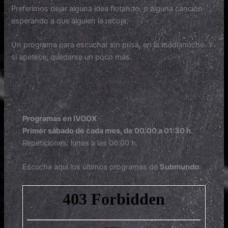
Preferimos dejar alguna idea flotando, o alguna canción
esperando a que alguien la recoja.
Un programa para escuchar sin prisa, en la medianoche. Y
si apetece, quedarse un poco más.
Programas en IVOOX
Primer sábado de cada mes, de 00:00 a 01:30 h.
Repeticiones: lunes a las 06:00 h.
Escucha aquí los últimos programas de
Submundo
: