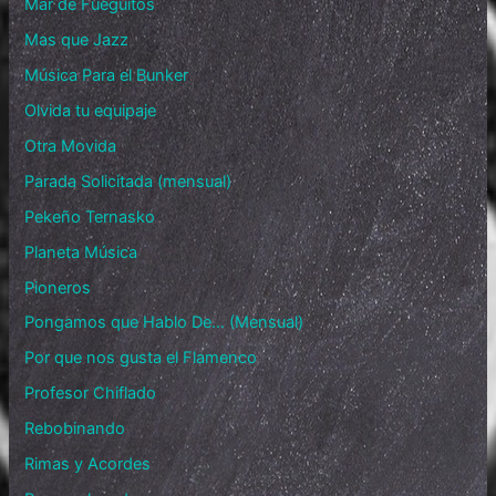
Mar de Fueguitos
Mas que Jazz
Música Para el Bunker
Olvida tu equipaje
Otra Movida
Parada Solicitada (mensual)
Pekeño Ternasko
Planeta Música
Pioneros
Pongamos que Hablo De… (Mensual)
Por que nos gusta el Flamenco
Profesor Chiflado
Rebobinando
Rimas y Acordes