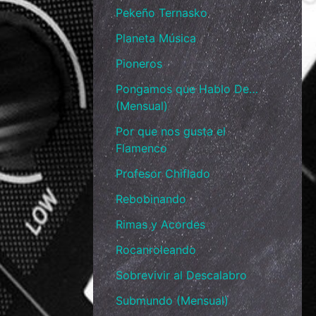
Pekeño Ternasko
Planeta Música
Pioneros
Pongamos que Hablo De…
(Mensual)
Por que nos gusta el
Flamenco
Profesor Chiflado
Rebobinando
Rimas y Acordes
Rocanroleando
Sobrevivir al Descalabro
Submundo (Mensual)