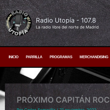
Ir
al
contenido
Radio Utopía - 107.8
La radio libre del norte de Madrid
INICIO
PARRILLA
PROGRAMAS
MERCHANDISING
PRÓXIMO CAPITÁN RO
Por
Carlos Somavilla
/
21 noviembre, 2022