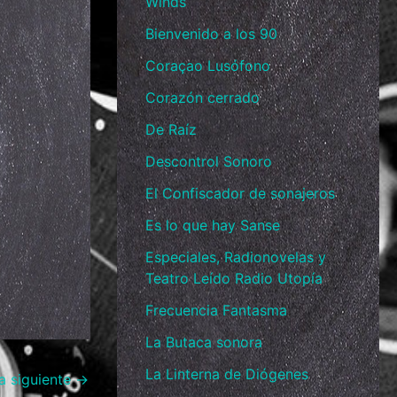
Winds
Bienvenido a los 90
Coraçao Lusófono
Corazón cerrado
De Raíz
Descontrol Sonoro
El Confiscador de sonajeros
Es lo que hay Sanse
Especiales, Radionovelas y
Teatro Leído Radio Utopía
Frecuencia Fantasma
La Butaca sonora
La Linterna de Diógenes
a siguiente
→