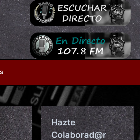
S
Hazte
Colaborad@r