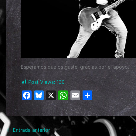
Esperamos que os guste, gracias por el apoyo.
Post Views:
130
F
Bl
X
W
E
C
a
u
h
m
o
c
e
at
ai
m
e
s
s
l
p
←
Entrada anterior
b
k
A
ar