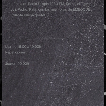
utópica de Radio Utopía 107.3 FM, Rober, el Trova,
Loli, Pedro, Rafa, con los miembros de EMBOQUE
¡Cuanta buena gente!
Martes 16:00 a 19:00h
Repeticiones:
Jueves 00:00h