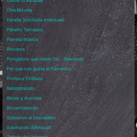
Olvida tu equipaje
Otra Movida
Parada Solicitada (mensual)
Pekeño Ternasko
Planeta Música
Pioneros
Pongamos que Hablo De… (Mensual)
Por que nos gusta el Flamenco
Profesor Chiflado
Rebobinando
Rimas y Acordes
Rocanroleando
Sobrevivir al Descalabro
Submundo (Mensual)