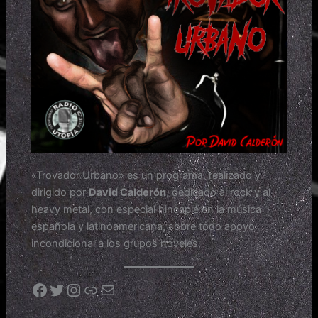
«Trovador Urbano» es un programa, realizado y
dirigido por
David Calderón
, dedicado al rock y al
heavy metal, con especial hincapié en la música
española y latinoamericana, sobre todo apoyo
incondicional a los grupos noveles.
Facebook
Twitter
Instagram
Asaltomata Radio Rock
Correo electrónico