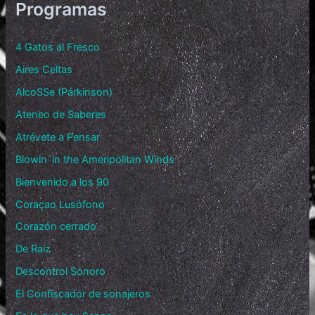
Programas
4 Gatos al Fresco
Aires Celtas
AlcoSSe (Párkinson)
Ateneo de Saberes
Atrévete a Pensar
Blowin´in the Ameripolitan Winds
Bienvenido a los 90
Coraçao Lusófono
Corazón cerrado
De Raíz
Descontrol Sonoro
El Confiscador de sonajeros