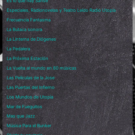
Es lo que hay Sanse
Especiales, Radionovelas y Teatro Leído Radio Utopía
Frecuencia Fantasma
La Butaca sonora
La Linterna de Diógenes
La Pedalera
La Próxima Estación
La Vuelta al mundo en 80 músicas
Las Películas de la Jose
Las Puertas del Infierno
Los Mundos de Utopía
Mar de Fueguitos
Mas que Jazz
Música Para el Bunker