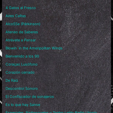
4 Gatos al Fresco
Aires Celtas
AlcoSSe (Párkinson)
Ateneo de Saberes
Atrévete a Pensar
Blowin´in the Ameripolitan Winds
Bienvenido a los 90
Coraçao Lusófono
Corazón cerrado
De Raíz
Descontrol Sonoro
El Confiscador de sonajeros
Es lo que hay Sanse
Especiales, Radionovelas y Teatro Leído Radio Utopía