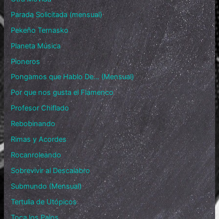
Parada Solicitada (mensual)
Pekeño Ternasko
Planeta Música
Pioneros
Pongamos que Hablo De… (Mensual)
Por que nos gusta el Flamenco
Profesor Chiflado
Rebobinando
Rimas y Acordes
Rocanroleando
Sobrevivir al Descalabro
Submundo (Mensual)
Tertulia de Utópicos
Toca los Palos