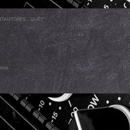
ANTAUTORES….QUÉ?”
lma .