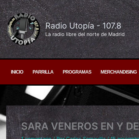
Ir
al
contenido
Radio Utopía - 107.8
La radio libre del norte de Madrid
INICIO
PARRILLA
PROGRAMAS
MERCHANDISING
SARA VENEROS EN Y D
1 comentario
/ Por
Carlos Somavilla
/
15 noviemb