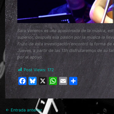
Sara Veneros es una apasionada de la música, estud
superior, después esa pasión por la música la llev
Fruto de esta investigación encontró la forma de 
Jueves, a partir de las 13h disfrutaremos de su t
por el apoyo.
Post Views:
172
F
Bl
X
W
E
C
a
u
h
m
o
c
e
at
ai
m
e
s
s
l
p
←
Entrada anterior
b
k
A
ar