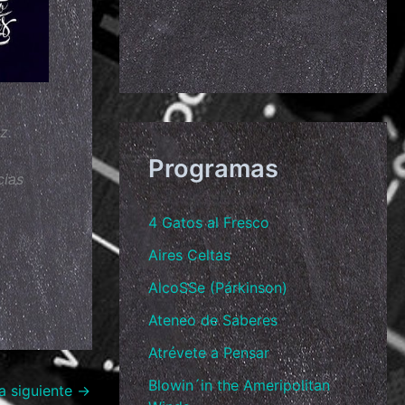
z.
Programas
cias
4 Gatos al Fresco
Aires Celtas
AlcoSSe (Párkinson)
Ateneo de Saberes
Atrévete a Pensar
Blowin´in the Ameripolitan
a siguiente
→