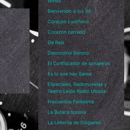
Winds
Bienvenido a los 90
Coraçao Lusófono
Corazón cerrado
De Raíz
Descontrol Sonoro
El Confiscador de sonajeros
Es lo que hay Sanse
Especiales, Radionovelas y
Teatro Leído Radio Utopía
Frecuencia Fantasma
La Butaca sonora
La Linterna de Diógenes