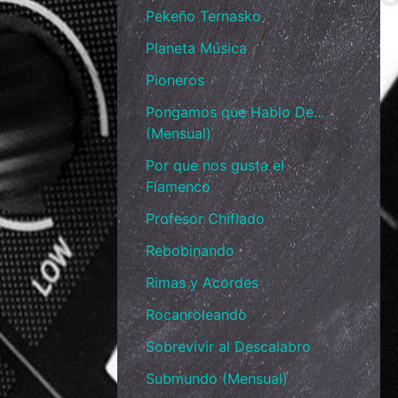
Pekeño Ternasko
Planeta Música
Pioneros
Pongamos que Hablo De…
(Mensual)
Por que nos gusta el
Flamenco
Profesor Chiflado
Rebobinando
Rimas y Acordes
Rocanroleando
Sobrevivir al Descalabro
Submundo (Mensual)