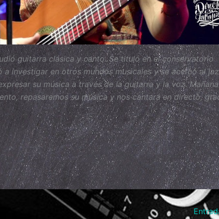
ió guitarra clásica y canto. Se tituló en el conservatorio
ó a investigar en otros mundos musicales y se acercó al jaz
expresar su música a través de la guitarra y la voz. Mañana
alento, repasaremos su música y nos cantará en directo, gra
Entrad