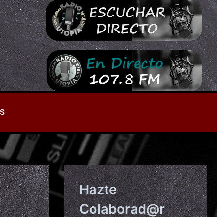
S
Hazte
Colaborad@r