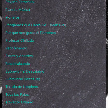
Pekeño Ternasko
Planeta Música
Pioneros
Pongamos que Hablo De… (Mensual)
Por que nos gusta el Flamenco
Profesor Chiflado
Rebobinando
Rimas y Acordes
Rocanroleando
Sobrevivir al Descalabro
Submundo (Mensual)
Tertulia de Utópicos
Toca los Palos
Trovador Urbano