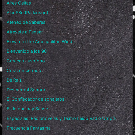
Aires Celtas
AlcoSSe (Párkinson)
Ateneo de Saberes
Atrévete a Pensar
Blowin´in the Ameripolitan Winds
Bienvenido a los 90
Coraçao Lusófono
Corazón cerrado
De Raíz
Descontrol Sonoro
El Confiscador de sonajeros
Es lo que hay Sanse
Especiales, Radionovelas y Teatro Leído Radio Utopía
Frecuencia Fantasma