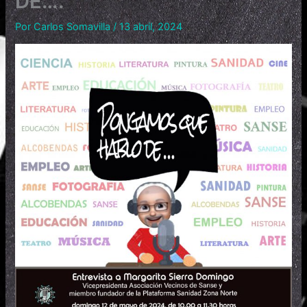
DE….
Por
Carlos Somavilla
/
13 abril, 2024