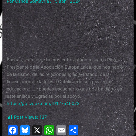
Por
Carlos Somavilla
/
15 abril, 2024
Buenas, esta tarde hemos entrevistado a Juanjo Picó,
Presidente de la Asociación Europa Laica, que nos habló
de laicismo, de las relaciones Iglesia-Estado, de la
financiación de la Iglesia Católica, de sus privilegios,
educación……., puedes escuchar lo que nos ha dicho en
este enlace y….gracias por el apoyo.
https://go.ivoox.com/rf/127540072
Post Views:
137
F
Bl
X
W
E
C