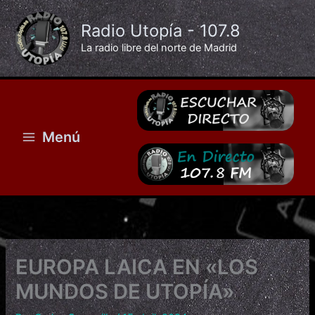
Ir
al
Radio Utopía - 107.8
contenido
La radio libre del norte de Madrid
Menú
EUROPA LAICA EN «LOS
MUNDOS DE UTOPÍA»