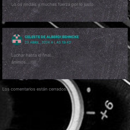
Lo os rindáis y muchas fuerza por lo justo
CELESTE DE ALBERDI BEHNCKE
23 ABRIL, 2024 A LAS 19:42
Luchar hasta el final…
ánimos….!!!!!
Los comentarios están cerrados.