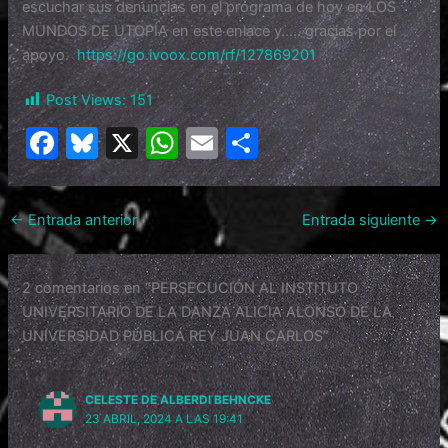
escuchar sus denuncias en el programa de hoy en LOS
MUNDOS DE UTOPÍA en este enlace y….. gracias por el
apoyo.
https://go.ivoox.com/rf/127869201
Post Views:
151
F
Bl
X
W
E
C
a
u
h
m
o
c
e
at
ai
m
←
Entrada anterior
Entrada siguiente
→
e
s
s
l
p
b
k
A
ar
2 comentarios en “PERSECUCIÓN AL INSTITUTO
o
y
p
tir
UNIVERSITARIO DE LA DANZA ALICIA ALONSO DE LA
o
p
UNIVERSIDAD PÚBLICA REY JUAN CARLOS”
k
CELESTE DE ALBERDI BEHNCKE
23 ABRIL, 2024 A LAS 19:41