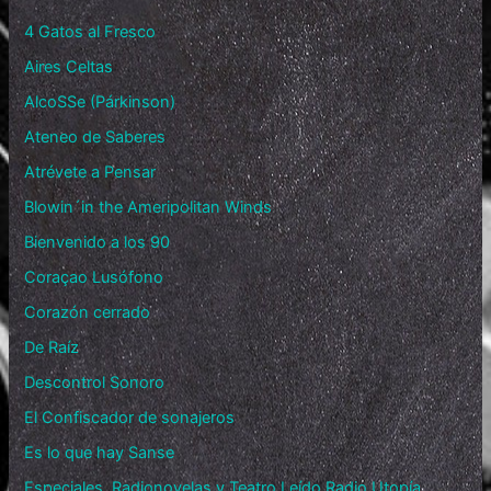
4 Gatos al Fresco
Aires Celtas
AlcoSSe (Párkinson)
Ateneo de Saberes
Atrévete a Pensar
Blowin´in the Ameripolitan Winds
Bienvenido a los 90
Coraçao Lusófono
Corazón cerrado
De Raíz
Descontrol Sonoro
El Confiscador de sonajeros
Es lo que hay Sanse
Especiales, Radionovelas y Teatro Leído Radio Utopía