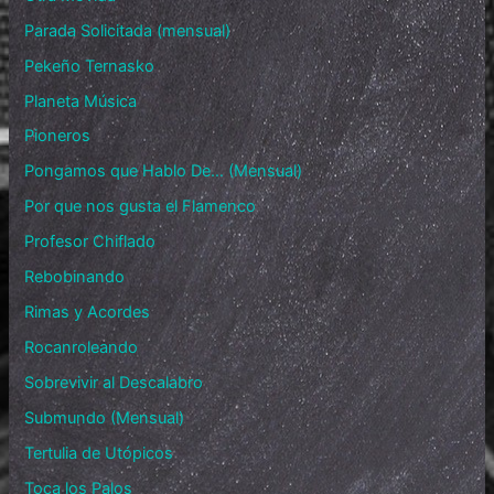
Parada Solicitada (mensual)
Pekeño Ternasko
Planeta Música
Pioneros
Pongamos que Hablo De… (Mensual)
Por que nos gusta el Flamenco
Profesor Chiflado
Rebobinando
Rimas y Acordes
Rocanroleando
Sobrevivir al Descalabro
Submundo (Mensual)
Tertulia de Utópicos
Toca los Palos