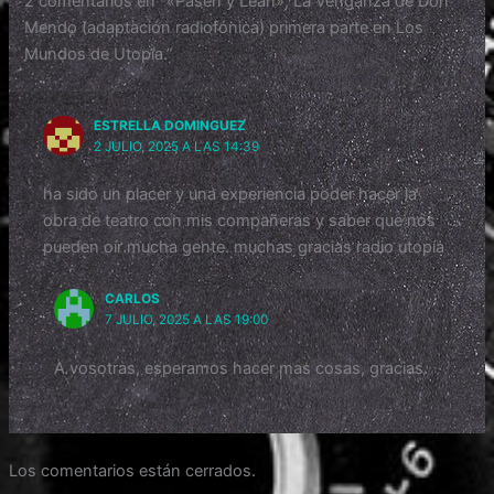
2 comentarios en “«Pasen y Lean», La Venganza de Don
o
y
p
tir
Mendo (adaptación radiofónica) primera parte en Los
o
p
Mundos de Utopía.”
k
ESTRELLA DOMINGUEZ
2 JULIO, 2025 A LAS 14:39
ha sido un placer y una experiencia poder hacer la
obra de teatro con mis compañeras y saber que nos
pueden oír mucha gente. muchas gracias radio utopía
CARLOS
7 JULIO, 2025 A LAS 19:00
A vosotras, esperamos hacer mas cosas, gracias.
Los comentarios están cerrados.