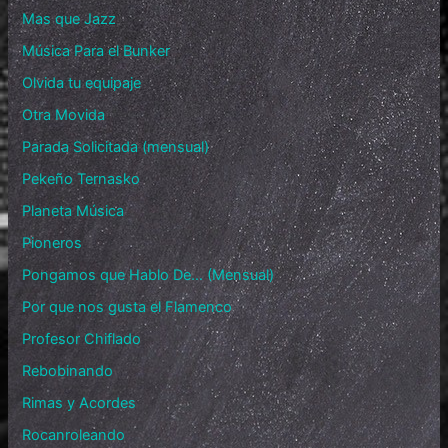
Mas que Jazz
Música Para el Bunker
Olvida tu equipaje
Otra Movida
Parada Solicitada (mensual)
Pekeño Ternasko
Planeta Música
Pioneros
Pongamos que Hablo De… (Mensual)
Por que nos gusta el Flamenco
Profesor Chiflado
Rebobinando
Rimas y Acordes
Rocanroleando