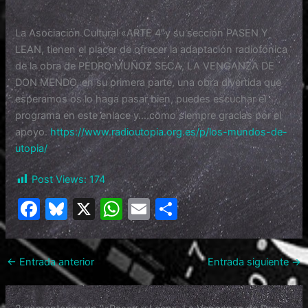
La Asociación Cultural «ARTE 4″y su sección PASEN Y
LEAN, tienen el placer de ofrecer la adaptación radiofónica
de la obra de PEDRO MUÑOZ SECA, LA VENGANZA DE
DON MENDO, en su primera parte, una obra divertida que
esperamos os lo haga pasar bien, puedes escuchar el
programa en este enlace y….como siempre gracias por el
apoyo.
https://www.radioutopia.org.es/p/los-mundos-de-
utopia/
Post Views:
174
F
Bl
X
W
E
C
a
u
h
m
o
c
e
at
ai
m
←
Entrada anterior
Entrada siguiente
→
e
s
s
l
p
b
k
A
ar