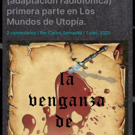
(adaptación radiofónica)
primera parte en Los
Mundos de Utopía.
2 comentarios
/ Por
Carlos Somavilla
/
7 julio, 2025