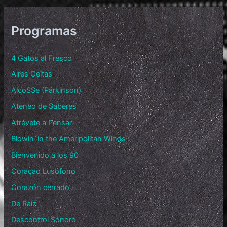
Programas
4 Gatos al Fresco
Aires Celtas
AlcoSSe (Párkinson)
Ateneo de Saberes
Atrévete a Pensar
Blowin´in the Ameripolitan Winds
Bienvenido a los 90
Coraçao Lusófono
Corazón cerrado
De Raíz
Descontrol Sonoro