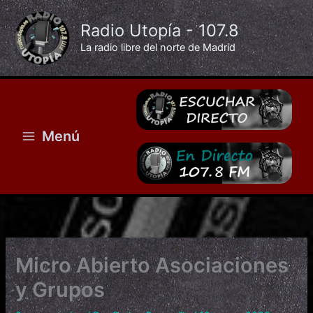
Ir
al
Radio Utopía - 107.8
contenido
La radio libre del norte de Madrid
Menú
Micro Abierto Asociaciones
y Grupos