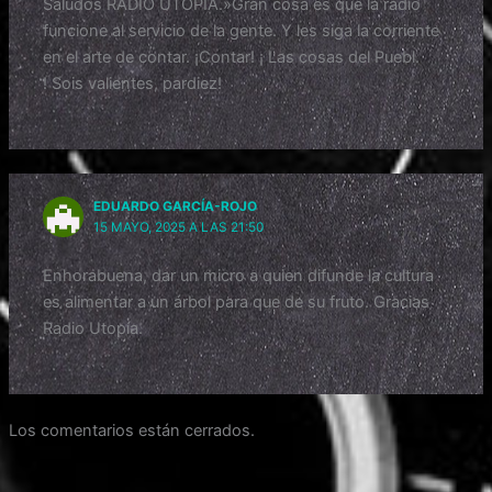
Saludos RADIO UTOPIA.»Gran cosa es que la radio
funcione al servicio de la gente. Y les siga la corriente
en el arte de contar. ¡Contar! ¡ Las cosas del Puebl.
! Sois valientes, pardiez!
EDUARDO GARCÍA-ROJO
15 MAYO, 2025 A LAS 21:50
Enhorabuena, dar un micro a quien difunde la cultura
es alimentar a un árbol para que de su fruto. Gracias
Radio Utopía.
Los comentarios están cerrados.