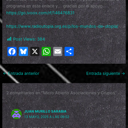
programa en este enlace y…. gracias por el apoyo.
https://go.ivoox.com/rf/146476831
https://www.radioutopia.org.es/p/los-mundos-de-utopia/
Post Views:
384
F
Bl
X
W
E
C
a
u
h
m
o
c
e
at
ai
m
←
Entrada anterior
Entrada siguiente
→
e
s
s
l
p
b
k
A
ar
2 comentarios en “Micro Abierto Asociaciones y Grupos”
o
y
p
tir
o
p
JUAN MURILLO SARABIA
k
13 MAYO, 2025 A LAS 09:52