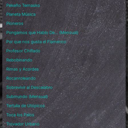
Pekeño Ternasko
Planeta Música
Pioneros
Pongamos que Hablo De… (Mensual)
Por que nos gusta el Flamenco
Profesor Chiflado
Rebobinando
Rimas y Acordes
Rocanroleando
Sobrevivir al Descalabro
Submundo (Mensual)
Tertulia de Utópicos
Toca los Palos
Trovador Urbano