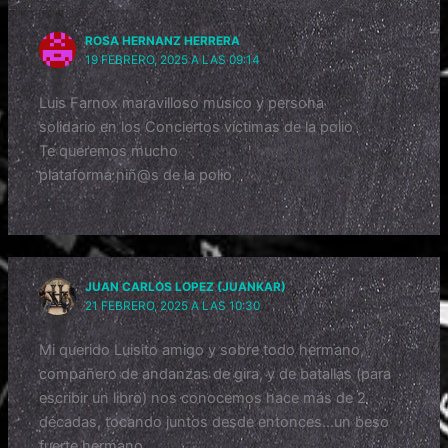
k
ROSA HERNANZ HERRERA
19 FEBRERO, 2025 A LAS 09:14
Luis Farnox maravilloso músico y persona
solidario en los Conciertos víctimas de la polio
Te queremos mucho
plataforma niñ@s de la polio
JUAN CARLOS LOPEZ (JUANKAR)
21 FEBRERO, 2025 A LAS 10:30
Mi querido Luisito amigo y sobre todo hermano,
compañero de andanzas de gira, y de batallas (para
escribir un libro) nos conocemos hace más de 2
décadas, tocando juntos desde entonces…un beso
fuerte hermano.