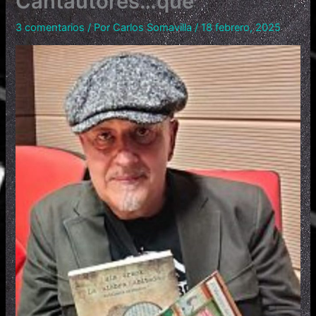
Cantautores…qué
3 comentarios
/ Por
Carlos Somavilla
/
18 febrero, 2025