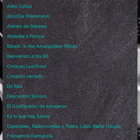
Aires Celtas
AlcoSSe (Párkinson)
Ateneo de Saberes
Atrévete a Pensar
Blowin´in the Ameripolitan Winds
Bienvenido a los 90
Coraçao Lusófono
Corazón cerrado
De Raíz
Descontrol Sonoro
El Confiscador de sonajeros
Es lo que hay Sanse
Especiales, Radionovelas y Teatro Leído Radio Utopía
Frecuencia Fantasma