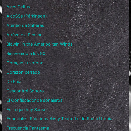
Aires Celtas
AlcoSSe (Párkinson)
Ateneo de Saberes
Atrévete a Pensar
Blowin´in the Ameripolitan Winds
Bienvenido a los 90
Coraçao Lusófono
Corazón cerrado
De Raíz
Descontrol Sonoro
El Confiscador de sonajeros
Es lo que hay Sanse
Especiales, Radionovelas y Teatro Leído Radio Utopía
Frecuencia Fantasma