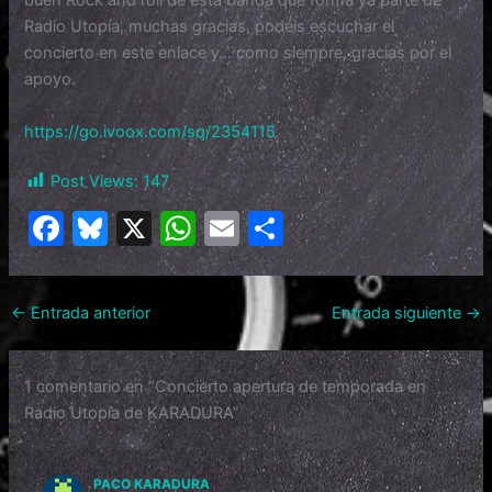
buen Rock and roll de esta banda que forma ya parte de
Radio Utopía, muchas gracias, podéis escuchar el
concierto en este enlace y… como siempre, gracias por el
apoyo.
https://go.ivoox.com/sq/2354115
Post Views:
147
F
Bl
X
W
E
C
a
u
h
m
o
c
e
at
ai
m
←
Entrada anterior
Entrada siguiente
→
e
s
s
l
p
b
k
A
ar
1 comentario en “Concierto apertura de temporada en
o
y
p
tir
Radio Utopía de KARADURA”
o
p
k
PACO KARADURA