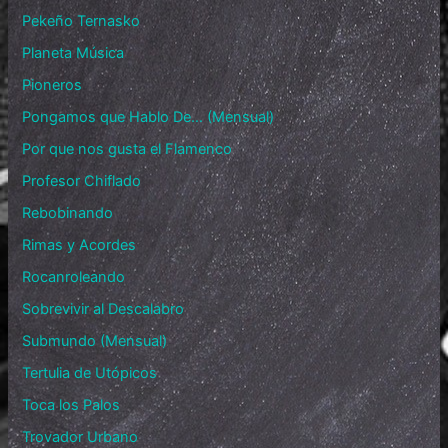
Pekeño Ternasko
Planeta Música
Pioneros
Pongamos que Hablo De… (Mensual)
Por que nos gusta el Flamenco
Profesor Chiflado
Rebobinando
Rimas y Acordes
Rocanroleando
Sobrevivir al Descalabro
Submundo (Mensual)
Tertulia de Utópicos
Toca los Palos
Trovador Urbano