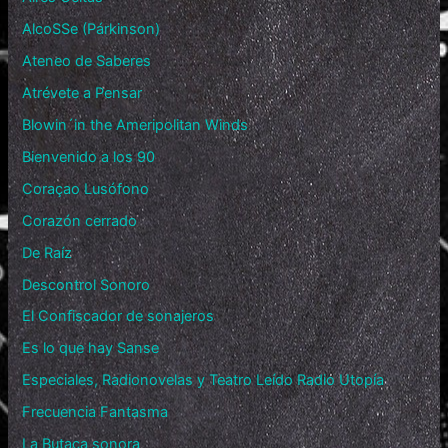
AlcoSSe (Párkinson)
Ateneo de Saberes
Atrévete a Pensar
Blowin´in the Ameripolitan Winds
Bienvenido a los 90
Coraçao Lusófono
Corazón cerrado
De Raíz
Descontrol Sonoro
El Confiscador de sonajeros
Es lo que hay Sanse
Especiales, Radionovelas y Teatro Leído Radio Utopía
Frecuencia Fantasma
La Butaca sonora