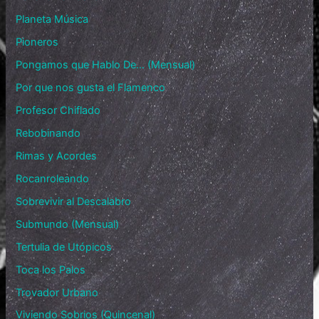
Planeta Música
Pioneros
Pongamos que Hablo De… (Mensual)
Por que nos gusta el Flamenco
Profesor Chiflado
Rebobinando
Rimas y Acordes
Rocanroleando
Sobrevivir al Descalabro
Submundo (Mensual)
Tertulia de Utópicos
Toca los Palos
Trovador Urbano
Viviendo Sobrios (Quincenal)