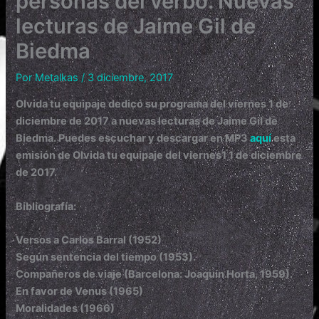
personas del verbo. Nuevas
lecturas de Jaime Gil de
Biedma
Por
Metalkas
/
3 diciembre, 2017
Olvida tu equipaje dedicó su programa del viernes 1 de
diciembre de 2017 a nuevas lecturas de Jaime Gil de
Biedma. Puedes escuchar y descargar en MP3
aquí
esta
emisión de Olvida tu equipaje del viernes1 1 de diciembre
de 2017.
Bibliografía:
Versos a Carlos Barral (1952)
Según sentencia del tiempo (1953).
Compañeros de viaje (Barcelona: Joaquín Horta, 1959).
En favor de Venus (1965)
Moralidades (1966)