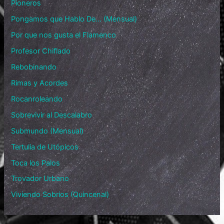
Pioneros
Pongamos que Hablo De… (Mensual)
Por que nos gusta el Flamenco
Profesor Chiflado
Rebobinando
Rimas y Acordes
Rocanroleando
Sobrevivir al Descalabro
Submundo (Mensual)
Tertulia de Utópicos
Toca los Palos
Trovador Urbano
Viviendo Sobrios (Quincenal)