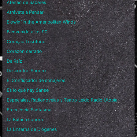
Ateneo de Saberes
Atrévete a Pensar
Blowin´in the Ameripolitan Winds
Bienvenido a los 90
Coraçao Lusófono
Corazón cerrado
De Raíz
Descontrol Sonoro
El Confiscador de sonajeros
Es lo que hay Sanse
Especiales, Radionovelas y Teatro Leído Radio Utopía
Frecuencia Fantasma
La Butaca sonora
La Linterna de Diógenes