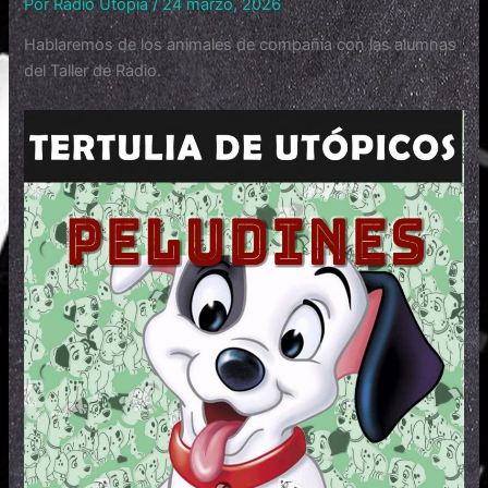
Por
Radio Utopía
/
24 marzo, 2026
Hablaremos de los animales de compañía con las alumnas
del Taller de Radio.