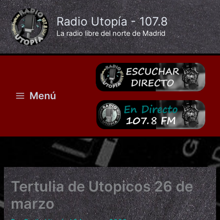
Ir
al
Radio Utopía - 107.8
contenido
La radio libre del norte de Madrid
Menú
Tertulia de Utopicos 26 de
marzo