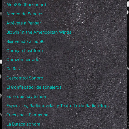
AlcoSSe (Párkinson)
Ateneo de Saberes
Atrévete a Pensar
Blowin´in the Ameripolitan Winds
Bienvenido a los 90
Coraçao Lusófono
Corazón cerrado
De Raíz
Descontrol Sonoro
El Confiscador de sonajeros
Es lo que hay Sanse
Especiales, Radionovelas y Teatro Leído Radio Utopía
Frecuencia Fantasma
La Butaca sonora