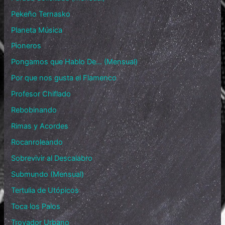
Pekeño Ternasko
Planeta Música
Pioneros
Pongamos que Hablo De… (Mensual)
Por que nos gusta el Flamenco
Profesor Chiflado
Rebobinando
Rimas y Acordes
Rocanroleando
Sobrevivir al Descalabro
Submundo (Mensual)
Tertulia de Utópicos
Toca los Palos
Trovador Urbano