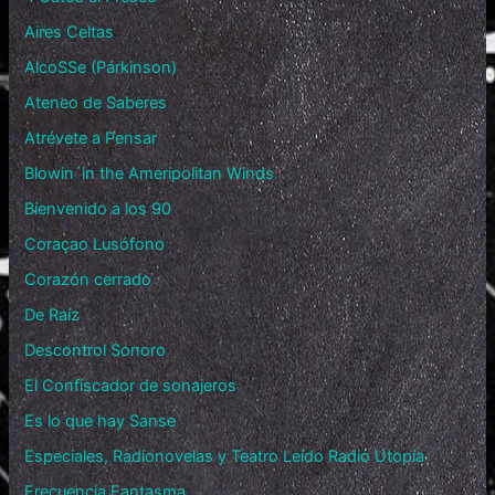
Aires Celtas
AlcoSSe (Párkinson)
Ateneo de Saberes
Atrévete a Pensar
Blowin´in the Ameripolitan Winds
Bienvenido a los 90
Coraçao Lusófono
Corazón cerrado
De Raíz
Descontrol Sonoro
El Confiscador de sonajeros
Es lo que hay Sanse
Especiales, Radionovelas y Teatro Leído Radio Utopía
Frecuencia Fantasma