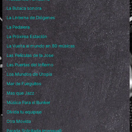
La Butaca sonora
La Linterna de Diógenes
La Pedalera
La Próxima Estación
La Vuelta al mundo en 80 músicas
Las Películas de la Jose
Las Puertas del Infierno
Los Mundos de Utopía
Mar de Fueguitos
Mas que Jazz
Música Para el Bunker
Olvida tu equipaje
Otra Movida
Parada Solicitada (mensual)