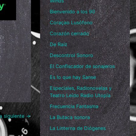
Winds
Bienvenido a los 90
Coraçao Lusófono
Corazón cerrado
7»
De Raíz
Descontrol Sonoro
El Confiscador de sonajeros
Es lo que hay Sanse
Especiales, Radionovelas y
Teatro Leído Radio Utopía
Frecuencia Fantasma
a siguiente
→
La Butaca sonora
La Linterna de Diógenes