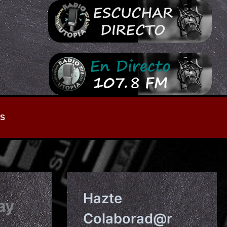
S
Hazte
ay
Colaborad@r