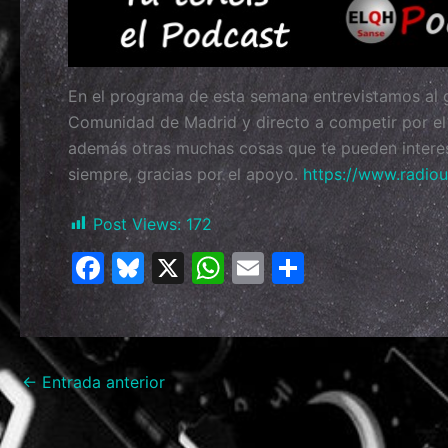
En el programa de esta semana entrevistamos al 
Comunidad de Madrid y directo a competir por e
además otras muchas cosas que te pueden intere
siempre, gracias por el apoyo.
https://www.radiou
Post Views:
172
F
Bl
X
W
E
C
a
u
h
m
o
c
e
at
ai
m
e
s
s
l
p
←
Entrada anterior
b
k
A
ar
o
y
p
tir