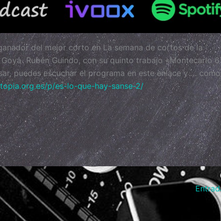
ganador del mejor corto en La semana de cortos de la
l Goya Rubén Guindo, con su quinto trabajo «Montecarlo 6
sar, puedes escuchar el programa en este enlace y … como
topia.org.es/p/es-lo-que-hay-sanse-2/
Entrad