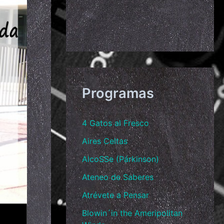
Programas
4 Gatos al Fresco
Aires Celtas
AlcoSSe (Párkinson)
Ateneo de Saberes
Atrévete a Pensar
Blowin´in the Ameripolitan