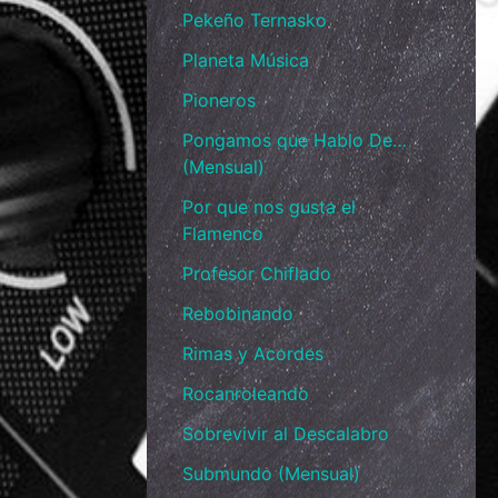
Pekeño Ternasko
Planeta Música
Pioneros
Pongamos que Hablo De…
(Mensual)
Por que nos gusta el
Flamenco
Profesor Chiflado
Rebobinando
Rimas y Acordes
Rocanroleando
Sobrevivir al Descalabro
Submundo (Mensual)