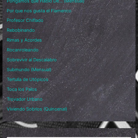
Pongamos que Hablo De… (Mensual)
Por que nos gusta el Flamenco
Profesor Chiflado
Rebobinando
Rimas y Acordes
Rocanroleando
Sobrevivir al Descalabro
Submundo (Mensual)
Tertulia de Utópicos
Toca los Palos
Trovador Urbano
Viviendo Sobrios (Quincenal)