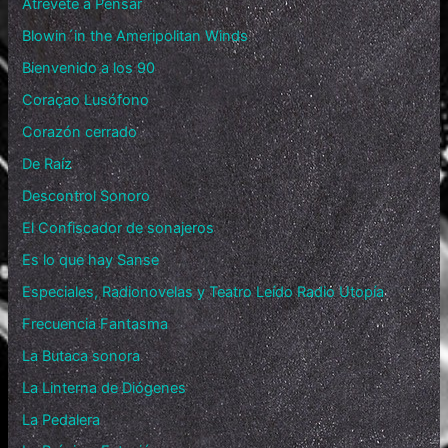
Atrévete a Pensar
Blowin´in the Ameripolitan Winds
Bienvenido a los 90
Coraçao Lusófono
Corazón cerrado
De Raíz
Descontrol Sonoro
El Confiscador de sonajeros
Es lo que hay Sanse
Especiales, Radionovelas y Teatro Leído Radio Utopía
Frecuencia Fantasma
La Butaca sonora
La Linterna de Diógenes
La Pedalera