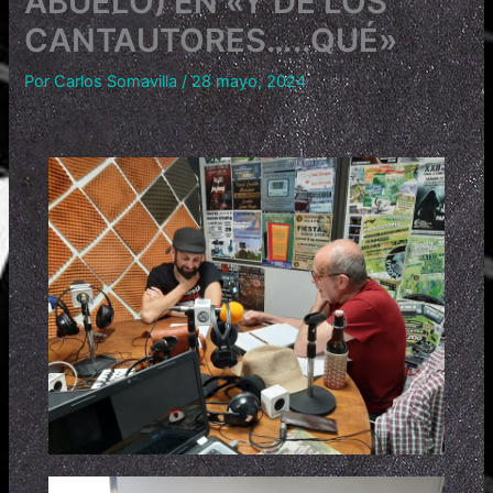
ABUELO) EN «Y DE LOS
CANTAUTORES…..QUÉ»
Por
Carlos Somavilla
/
28 mayo, 2024