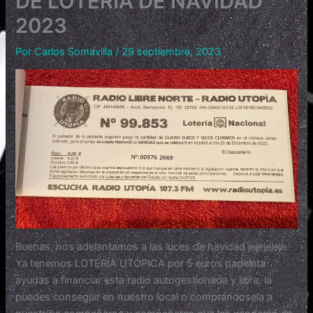
DE LOTERÍA DE NAVIDAD
2023
Por
Carlos Somavilla
/
29 septiembre, 2023
Buenas, nos adelantamos a las luces de navidad jejejejeje
Ya tenemos LOTERÍA UTÓPICA por 5 euros papeleta
ayudas a financiar esta radio autogestionada y libre, la
puedes conseguir en nuestro local o comprándosela a