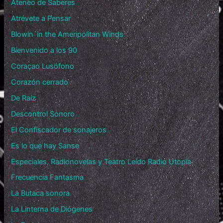
Ateneo de Saberes
Atrévete a Pensar
Blowin´in the Ameripolitan Winds
Bienvenido a los 90
Coraçao Lusófono
Corazón cerrado
De Raíz
Descontrol Sonoro
El Confiscador de sonajeros
Es lo que hay Sanse
Especiales, Radionovelas y Teatro Leído Radio Utopía
Frecuencia Fantasma
La Butaca sonora
La Linterna de Diógenes