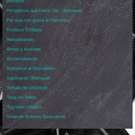
Pioneros
Pongamos que Hablo De… (Mensual)
Por que nos gusta el Flamenco
Profesor Chiflado
Rebobinando
Rimas y Acordes
Rocanroleando
Sobrevivir al Descalabro
Submundo (Mensual)
Tertulia de Utópicos
Toca los Palos
Trovador Urbano
Viviendo Sobrios (Quincenal)