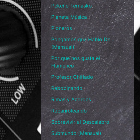
Pekeño Ternasko
Planeta Música
Pioneros
Pongamos que Hablo De…
(Mensual)
Por que nos gusta el
Flamenco
Profesor Chiflado
Rebobinando
Rimas y Acordes
Rocanroleando
Sobrevivir al Descalabro
Submundo (Mensual)