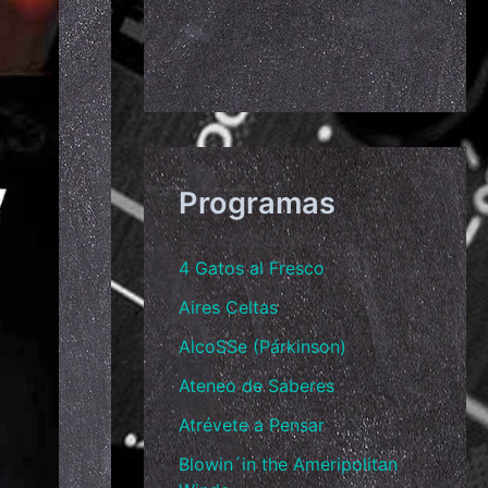
Programas
4 Gatos al Fresco
Aires Celtas
AlcoSSe (Párkinson)
Ateneo de Saberes
Atrévete a Pensar
Blowin´in the Ameripolitan