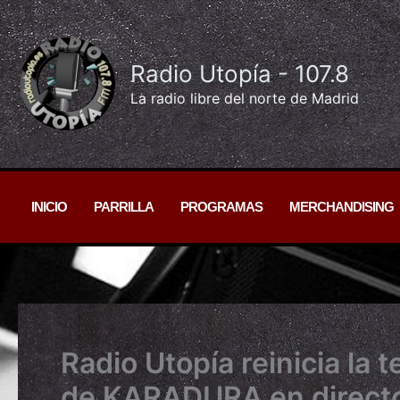
Ir
al
contenido
Radio Utopía - 107.8
La radio libre del norte de Madrid
INICIO
PARRILLA
PROGRAMAS
MERCHANDISING
Radio Utopía reinicia la
de KARADURA en direct