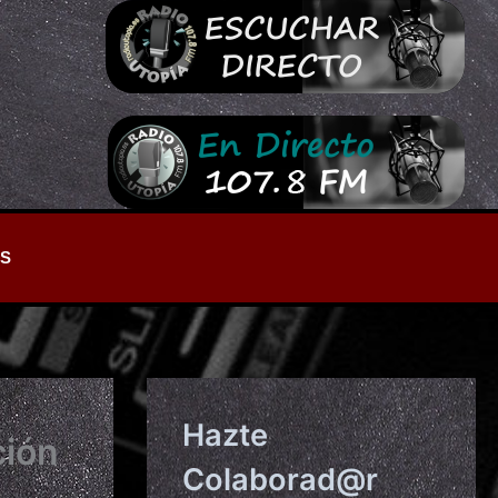
S
Hazte
ción
Colaborad@r