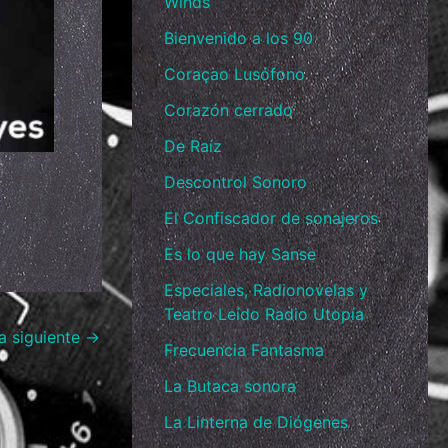
Winds
Bienvenido a los 90
Coraçao Lusófono
Corazón cerrado
De Raíz
Descontrol Sonoro
El Confiscador de sonajeros
Es lo que hay Sanse
Especiales, Radionovelas y
Teatro Leído Radio Utopía
a siguiente
→
Frecuencia Fantasma
La Butaca sonora
La Linterna de Diógenes