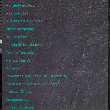
Mar de Fueguitos
Mas que Jazz
Música Para el Bunker
Olvida tu equipaje
Otra Movida
Parada Solicitada (mensual)
Pekeño Ternasko
Planeta Música
Pioneros
Pongamos que Hablo De… (Mensual)
Por que nos gusta el Flamenco
Profesor Chiflado
Rebobinando
Rimas y Acordes