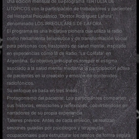
una edición mensual de su programa TERTULIA DE
UTÓPICOS con la participación de trabajadores y pacientes
del Hospital Psiquiátrico “Doctor Rodríguez Lafora”,
denominado LOS IRREGULARES DE LAFORA.
El programa es una iniciativa pionera que utiliza la radio
como herramienta terapéutica y de transformación social
para personas con trastornos de salud mental, inspirado
en experiencias como la de Radio “La Colifata” en
Argentina. Su objetivo principal es romper el estigma
asociado a la salud mental mediante la participación activa
de pacientes en la creación y emisión de contenidos
radiofónicos.
Su enfoque se basa en tres líneas:
Protagonismo del paciente: Los participantes comparten
sus historias, emociones y reflexiones, convirtiéndose en
narradores de su propia experiencia.
Talleres previos: Antes de cada emisión, se realizan
sesiones guiadas por psicólogos y terapeutas
ocupacionales para estructurar los relatos de forma segura