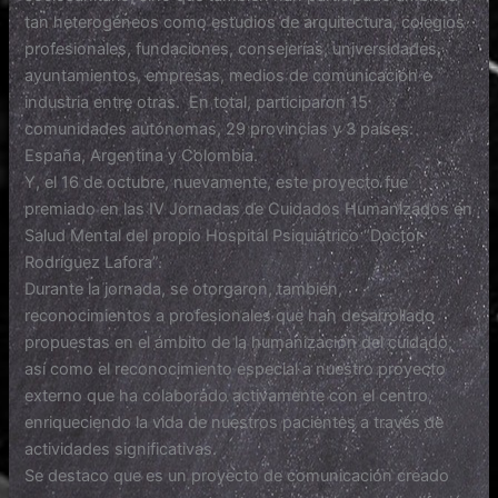
tan heterogéneos como estudios de arquitectura, colegios
profesionales, fundaciones, consejerías, universidades,
ayuntamientos, empresas, medios de comunicación e
industria entre otras. En total, participaron 15
comunidades autónomas, 29 provincias y 3 países:
España, Argentina y Colombia.
Y, el 16 de octubre, nuevamente, este proyecto fue
premiado en las IV Jornadas de Cuidados Humanizados en
Salud Mental del propio Hospital Psiquiátrico “Doctor
Rodríguez Lafora”.
Durante la jornada, se otorgaron, también,
reconocimientos a profesionales que han desarrollado
propuestas en el ámbito de la humanización del cuidado,
así como el reconocimiento especial a nuestro proyecto
externo que ha colaborado activamente con el centro,
enriqueciendo la vida de nuestros pacientes a través de
actividades significativas.
Se destaco que es un proyecto de comunicación creado