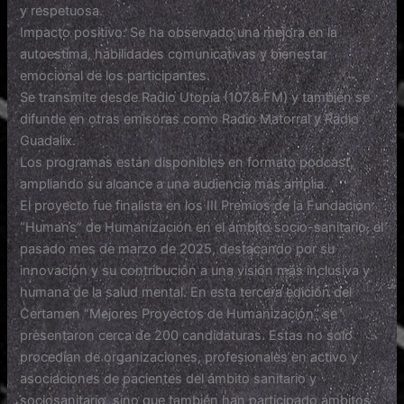
y respetuosa.
Impacto positivo: Se ha observado una mejora en la
autoestima, habilidades comunicativas y bienestar
emocional de los participantes.
Se transmite desde Radio Utopía (107.8 FM) y también se
difunde en otras emisoras como Radio Matorral y Radio
Guadalix.
Los programas están disponibles en formato podcast,
ampliando su alcance a una audiencia más amplia.
El proyecto fue finalista en los III Premios de la Fundación
“Humans” de Humanización en el ámbito socio-sanitario, el
pasado mes de marzo de 2025, destacando por su
innovación y su contribución a una visión más inclusiva y
humana de la salud mental. En esta tercera edición del
Certamen “Mejores Proyectos de Humanización” se
presentaron cerca de 200 candidaturas. Estas no solo
procedían de organizaciones, profesionales en activo y
asociaciones de pacientes del ámbito sanitario y
sociosanitario, sino que también han participado ámbitos