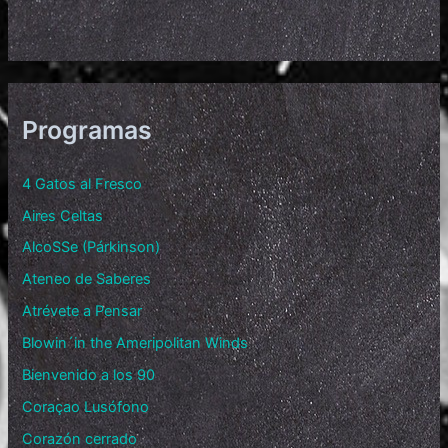
Programas
4 Gatos al Fresco
Aires Celtas
AlcoSSe (Párkinson)
Ateneo de Saberes
Atrévete a Pensar
Blowin´in the Ameripolitan Winds
Bienvenido a los 90
Coraçao Lusófono
Corazón cerrado