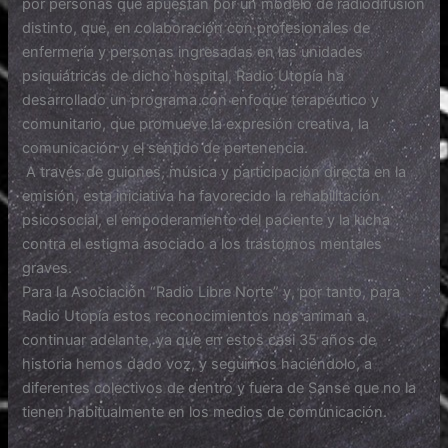
por personas que apuestan por un modelo de radiodifusión
distinto, que, en colaboración con profesionales de
enfermería y personas ingresadas en las unidades
psiquiátricas de dicho hospital, Radio Utopía ha
desarrollado un programa con enfoque terapéutico y
comunitario, que promueve la expresión creativa, la
comunicación y el sentido de pertenencia.
A través de guiones, música y participación directa en la
emisión, esta iniciativa ha favorecido la rehabilitación
psicosocial, el empoderamiento del paciente y la lucha
contra el estigma asociado a los trastornos mentales
graves.
Para la Asociación “Radio Libre Norte” y, por tanto, para
Radio Utopía estos reconocimientos nos animan a
continuar adelante, ya que en estos casi 35 años de
historia hemos dado voz, y seguimos haciéndolo, a
diferentes colectivos de dentro y fuera de Sanse que no la
tienen habitualmente en los medios de comunicación.