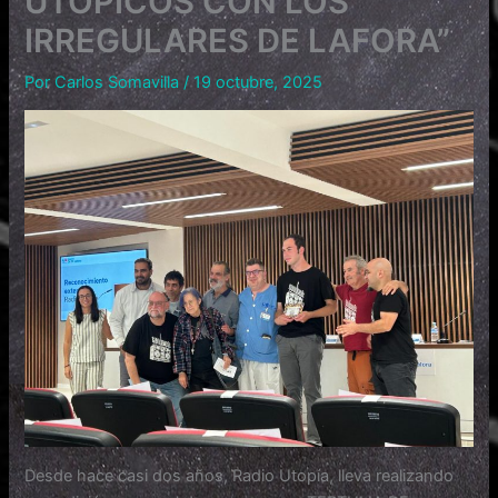
UTÓPICOS CON LOS
IRREGULARES DE LAFORA”
Por
Carlos Somavilla
/
19 octubre, 2025
Desde hace casi dos años, Radio Utopía, lleva realizando