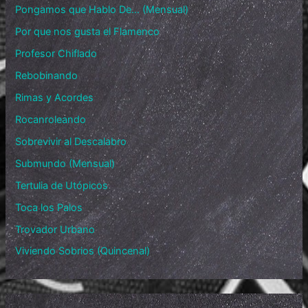
Pongamos que Hablo De… (Mensual)
Por que nos gusta el Flamenco
Profesor Chiflado
Rebobinando
Rimas y Acordes
Rocanroleando
Sobrevivir al Descalabro
Submundo (Mensual)
Tertulia de Utópicos
Toca los Palos
Trovador Urbano
Viviendo Sobrios (Quincenal)