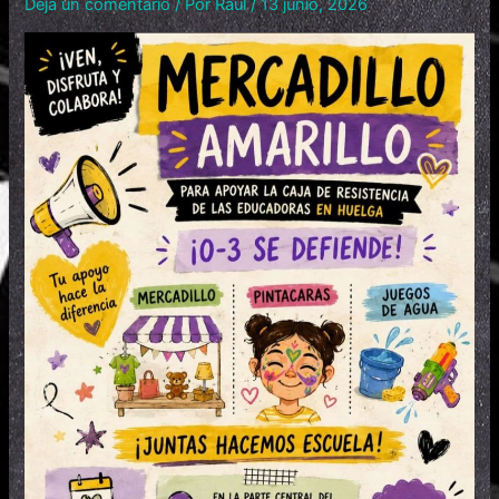
Deja un comentario
/ Por
Raul
/
13 junio, 2026