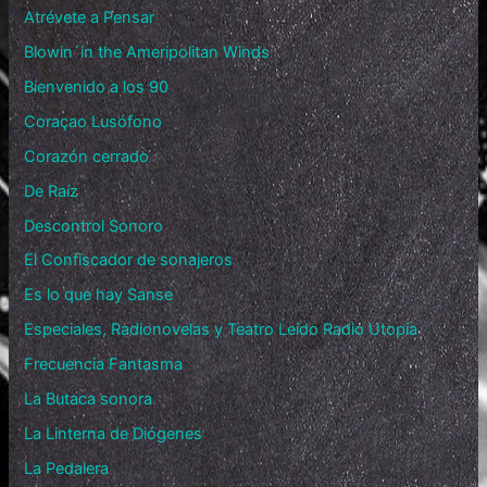
Atrévete a Pensar
Blowin´in the Ameripolitan Winds
Bienvenido a los 90
Coraçao Lusófono
Corazón cerrado
De Raíz
Descontrol Sonoro
El Confiscador de sonajeros
Es lo que hay Sanse
Especiales, Radionovelas y Teatro Leído Radio Utopía
Frecuencia Fantasma
La Butaca sonora
La Linterna de Diógenes
La Pedalera