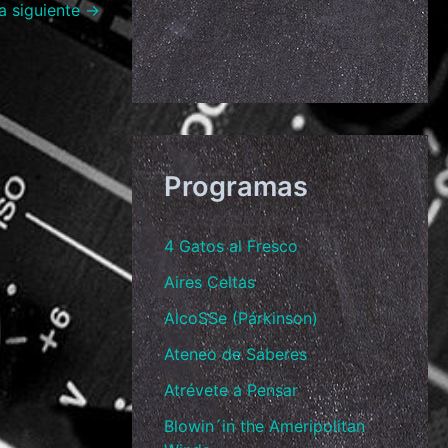
a siguiente
→
Programas
4 Gatos al Fresco
Aires Celtas
AlcoSSe (Párkinson)
Ateneo de Saberes
Atrévete a Pensar
Blowin´in the Ameripolitan