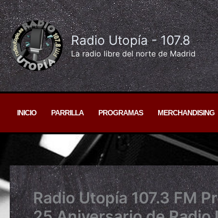
Ir
al
contenido
Radio Utopía - 107.8
La radio libre del norte de Madrid
INICIO
PARRILLA
PROGRAMAS
MERCHANDISING
Radio Utopía 107.3 FM P
25 Aniversario de Radio