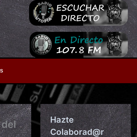
S
Hazte
 del
Colaborad@r