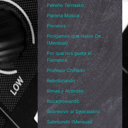
Pekeño Ternasko
Planeta Música
Pioneros
Pongamos que Hablo De…
(Mensual)
Por que nos gusta el
Flamenco
Profesor Chiflado
Rebobinando
Rimas y Acordes
Rocanroleando
Sobrevivir al Descalabro
Submundo (Mensual)