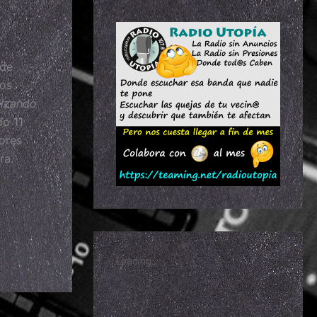
 de
mos
lizando
do 11
dores
ra.