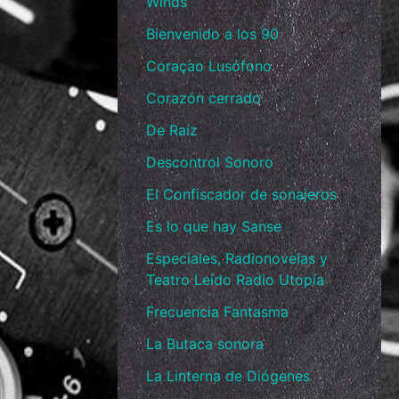
Winds
Bienvenido a los 90
Coraçao Lusófono
Corazón cerrado
De Raíz
Descontrol Sonoro
El Confiscador de sonajeros
Es lo que hay Sanse
Especiales, Radionovelas y
Teatro Leído Radio Utopía
Frecuencia Fantasma
La Butaca sonora
La Linterna de Diógenes