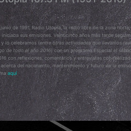
 junio de 1991, Radio Utopía, la radio libre de la zona norte
 iniciaba sus emisiones. Veinticinco años más tarde segui
 y lo celebramos (
entre otras actividades que llevamos rea
rgo de todo el año 2016
) con un programa Especial el sába
016 con reflexiones, comentarios y entrevistas con realiza
acerca del nacimiento, mantenimiento y futuro de la emiso
rama
aquí