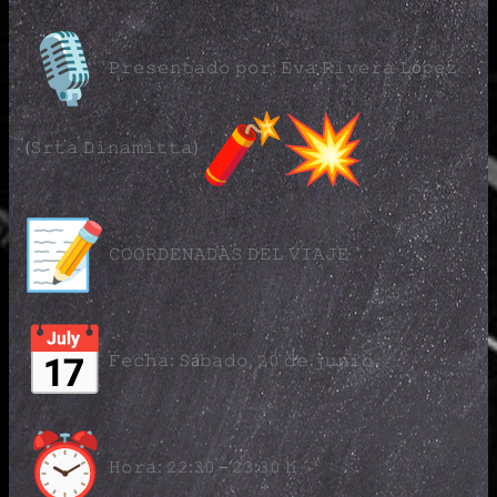
𝙿𝚛𝚎𝚜𝚎𝚗𝚝𝚊𝚍𝚘 𝚙𝚘𝚛: 𝙴𝚟𝚊 𝚁𝚒𝚟𝚎𝚛𝚊 𝙻ó𝚙𝚎𝚣
(𝚂𝚛𝚝𝚊 𝙳𝚒𝚗𝚊𝚖𝚒𝚝𝚝𝚊)
𝙲𝙾𝙾𝚁𝙳𝙴𝙽𝙰𝙳𝙰𝚂 𝙳𝙴𝙻 𝚅𝙸𝙰𝙹𝙴
𝙵𝚎𝚌𝚑𝚊: 𝚂á𝚋𝚊𝚍𝚘, 𝟸𝟶 𝚍𝚎 𝚓𝚞𝚗𝚒𝚘
𝙷𝚘𝚛𝚊: 𝟸𝟸:𝟹𝟶 – 𝟸𝟹:𝟹𝟶 𝚑