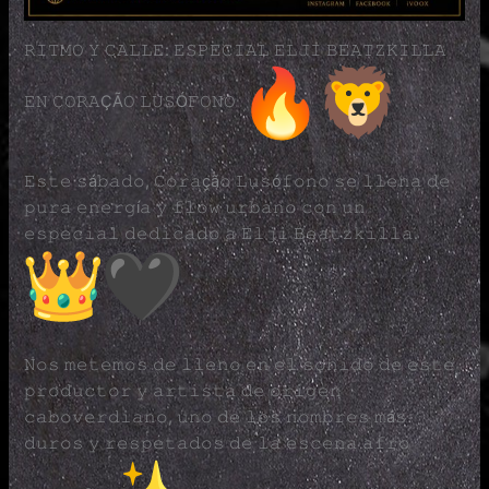
𝚁𝙸𝚃𝙼𝙾 𝚈 𝙲𝙰𝙻𝙻𝙴: 𝙴𝚂𝙿𝙴𝙲𝙸𝙰𝙻 𝙴𝙻𝙹𝙸 𝙱𝙴𝙰𝚃𝚉𝙺𝙸𝙻𝙻𝙰
𝙴𝙽 𝙲𝙾𝚁𝙰ÇÃ𝙾 𝙻𝚄𝚂Ó𝙵𝙾𝙽𝙾
𝙴𝚜𝚝𝚎 𝚜á𝚋𝚊𝚍𝚘, 𝙲𝚘𝚛𝚊çã𝚘 𝙻𝚞𝚜ó𝚏𝚘𝚗𝚘 𝚜𝚎 𝚕𝚕𝚎𝚗𝚊 𝚍𝚎
𝚙𝚞𝚛𝚊 𝚎𝚗𝚎𝚛𝚐í𝚊 𝚢 𝚏𝚕𝚘𝚠 𝚞𝚛𝚋𝚊𝚗𝚘 𝚌𝚘𝚗 𝚞𝚗
𝚎𝚜𝚙𝚎𝚌𝚒𝚊𝚕 𝚍𝚎𝚍𝚒𝚌𝚊𝚍𝚘 𝚊 𝙴𝚕𝚓𝚒 𝙱𝚎𝚊𝚝𝚣𝚔𝚒𝚕𝚕𝚊.
𝙽𝚘𝚜 𝚖𝚎𝚝𝚎𝚖𝚘𝚜 𝚍𝚎 𝚕𝚕𝚎𝚗𝚘 𝚎𝚗 𝚎𝚕 𝚜𝚘𝚗𝚒𝚍𝚘 𝚍𝚎 𝚎𝚜𝚝𝚎
𝚙𝚛𝚘𝚍𝚞𝚌𝚝𝚘𝚛 𝚢 𝚊𝚛𝚝𝚒𝚜𝚝𝚊 𝚍𝚎 𝚘𝚛𝚒𝚐𝚎𝚗
𝚌𝚊𝚋𝚘𝚟𝚎𝚛𝚍𝚒𝚊𝚗𝚘, 𝚞𝚗𝚘 𝚍𝚎 𝚕𝚘𝚜 𝚗𝚘𝚖𝚋𝚛𝚎𝚜 𝚖á𝚜
𝚍𝚞𝚛𝚘𝚜 𝚢 𝚛𝚎𝚜𝚙𝚎𝚝𝚊𝚍𝚘𝚜 𝚍𝚎 𝚕𝚊 𝚎𝚜𝚌𝚎𝚗𝚊 𝚊𝚏𝚛𝚘