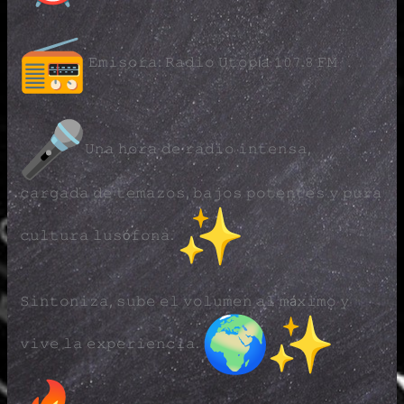
𝙴𝚖𝚒𝚜𝚘𝚛𝚊: 𝚁𝚊𝚍𝚒𝚘 𝚄𝚝𝚘𝚙í𝚊 𝟷𝟶𝟽.𝟾 𝙵𝙼
𝚄𝚗𝚊 𝚑𝚘𝚛𝚊 𝚍𝚎 𝚛𝚊𝚍𝚒𝚘 𝚒𝚗𝚝𝚎𝚗𝚜𝚊,
𝚌𝚊𝚛𝚐𝚊𝚍𝚊 𝚍𝚎 𝚝𝚎𝚖𝚊𝚣𝚘𝚜, 𝚋𝚊𝚓𝚘𝚜 𝚙𝚘𝚝𝚎𝚗𝚝𝚎𝚜 𝚢 𝚙𝚞𝚛𝚊
𝚌𝚞𝚕𝚝𝚞𝚛𝚊 𝚕𝚞𝚜ó𝚏𝚘𝚗𝚊.
𝚂𝚒𝚗𝚝𝚘𝚗𝚒𝚣𝚊, 𝚜𝚞𝚋𝚎 𝚎𝚕 𝚟𝚘𝚕𝚞𝚖𝚎𝚗 𝚊𝚕 𝚖á𝚡𝚒𝚖𝚘 𝚢
𝚟𝚒𝚟𝚎 𝚕𝚊 𝚎𝚡𝚙𝚎𝚛𝚒𝚎𝚗𝚌𝚒𝚊.