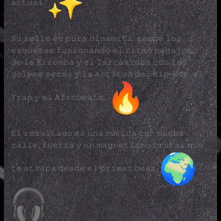
𝚊𝚌𝚝𝚞𝚊𝚕.
𝚂𝚞 𝚜𝚎𝚕𝚕𝚘 𝚎𝚜 𝚙𝚞𝚛𝚊 𝚍𝚒𝚗𝚊𝚖𝚒𝚝𝚊: 𝚛𝚘𝚖𝚙𝚎 𝚕𝚘𝚜
𝚎𝚜𝚚𝚞𝚎𝚖𝚊𝚜 𝚏𝚞𝚜𝚒𝚘𝚗𝚊𝚗𝚍𝚘 𝚎𝚕 𝚛𝚒𝚝𝚖𝚘 𝚙𝚎𝚐𝚊𝚓𝚘𝚜𝚘
𝚍𝚎 𝚕𝚊 𝙺𝚒𝚣𝚘𝚖𝚋𝚊 𝚢 𝚎𝚕 𝚃𝚊𝚛𝚛𝚊𝚡𝚒𝚗𝚑𝚊 𝚌𝚘𝚗 𝚕𝚘𝚜
𝚐𝚘𝚕𝚙𝚎𝚜 𝚜𝚎𝚌𝚘𝚜 𝚢 𝚕𝚊 𝚊𝚌𝚝𝚒𝚝𝚞𝚍 𝚍𝚎𝚕 𝙷𝚒𝚙-𝙷𝚘𝚙, 𝚎𝚕
𝚃𝚛𝚊𝚙 𝚢 𝚎𝚕 𝙰𝚏𝚛𝚘𝚋𝚎𝚊𝚝𝚜.
𝙴𝚕 𝚛𝚎𝚜𝚞𝚕𝚝𝚊𝚍𝚘 𝚎𝚜 𝚞𝚗𝚊 𝚖ú𝚜𝚒𝚌𝚊 𝚌𝚘𝚗 𝚖𝚞𝚌𝚑𝚊
𝚌𝚊𝚕𝚕𝚎, 𝚏𝚞𝚎𝚛𝚣𝚊 𝚢 𝚞𝚗 𝚖𝚊𝚐𝚗𝚎𝚝𝚒𝚜𝚖𝚘 𝚋𝚛𝚞𝚝𝚊𝚕 𝚚𝚞𝚎
𝚝𝚎 𝚊𝚝𝚛𝚊𝚙𝚊 𝚍𝚎𝚜𝚍𝚎 𝚎𝚕 𝚙𝚛𝚒𝚖𝚎𝚛 𝚋𝚎𝚊𝚝.