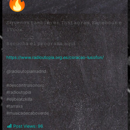
𝚂í𝚐𝚞𝚎𝚗𝚘𝚜 𝚝𝚊𝚖𝚋𝚒é𝚗 𝚎𝚗 𝙸𝚗𝚜𝚝𝚊𝚐𝚛𝚊𝚖, 𝙵𝚊𝚌𝚎𝚋𝚘𝚘𝚔 𝚎
𝚒𝚅𝚘𝚘𝚡.
𝙴𝚜𝚌𝚞𝚌𝚑𝚊 𝚎𝚕 𝚙𝚛𝚘𝚐𝚛𝚊𝚖𝚊 𝚊𝚚𝚞í:
https://www.radioutopia.org.
es/coracao-lusofon/
@radioutopiamadrid
#descontrolsonoro
#radioutopia
#eljibeatzkilla
#tarraxa
#musicadecaboverde
Post Views:
96