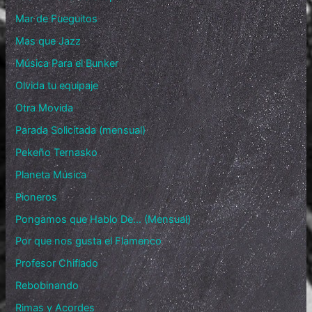
Mar de Fueguitos
Mas que Jazz
Música Para el Bunker
Olvida tu equipaje
Otra Movida
Parada Solicitada (mensual)
Pekeño Ternasko
Planeta Música
Pioneros
Pongamos que Hablo De… (Mensual)
Por que nos gusta el Flamenco
Profesor Chiflado
Rebobinando
Rimas y Acordes