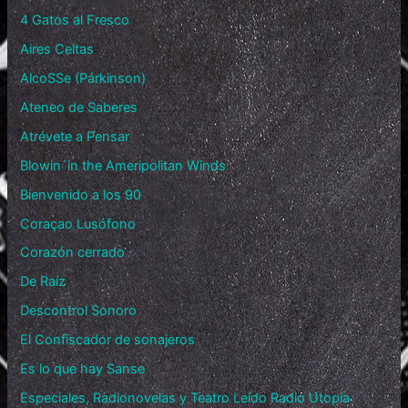
4 Gatos al Fresco
Aires Celtas
AlcoSSe (Párkinson)
Ateneo de Saberes
Atrévete a Pensar
Blowin´in the Ameripolitan Winds
Bienvenido a los 90
Coraçao Lusófono
Corazón cerrado
De Raíz
Descontrol Sonoro
El Confiscador de sonajeros
Es lo que hay Sanse
Especiales, Radionovelas y Teatro Leído Radio Utopía