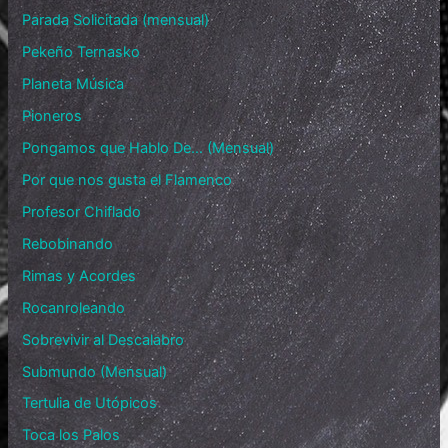
Parada Solicitada (mensual)
Pekeño Ternasko
Planeta Música
Pioneros
Pongamos que Hablo De… (Mensual)
Por que nos gusta el Flamenco
Profesor Chiflado
Rebobinando
Rimas y Acordes
Rocanroleando
Sobrevivir al Descalabro
Submundo (Mensual)
Tertulia de Utópicos
Toca los Palos