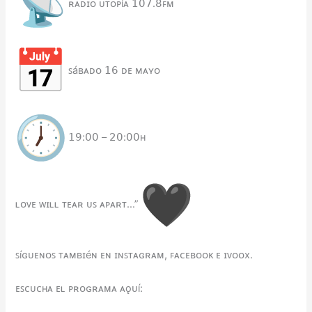
ʀᴀᴅɪᴏ ᴜᴛᴏᴘíᴀ 𝟣𝟢𝟩.𝟪ꜰᴍ
ꜱáʙᴀᴅᴏ 𝟣𝟨 ᴅᴇ ᴍᴀʏᴏ
𝟣𝟫:𝟢𝟢 – 𝟤𝟢:𝟢𝟢ʜ
ʟᴏᴠᴇ ᴡɪʟʟ ᴛᴇᴀʀ ᴜꜱ ᴀᴘᴀʀᴛ…”
ꜱíɢᴜᴇɴᴏꜱ ᴛᴀᴍʙɪéɴ ᴇɴ ɪɴꜱᴛᴀɢʀᴀᴍ, ꜰᴀᴄᴇʙᴏᴏᴋ ᴇ ɪᴠᴏᴏx.
ᴇꜱᴄᴜᴄʜᴀ ᴇʟ ᴘʀᴏɢʀᴀᴍᴀ ᴀǫᴜí: