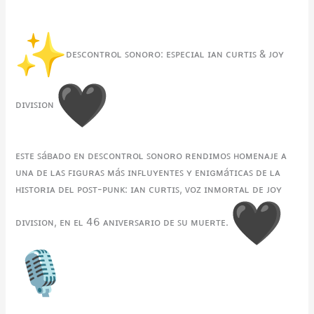
ᴅᴇꜱᴄᴏɴᴛʀᴏʟ ꜱᴏɴᴏʀᴏ: ᴇꜱᴘᴇᴄɪᴀʟ ɪᴀɴ ᴄᴜʀᴛɪꜱ & ᴊᴏʏ
ᴅɪᴠɪꜱɪᴏɴ
ᴇꜱᴛᴇ ꜱáʙᴀᴅᴏ ᴇɴ ᴅᴇꜱᴄᴏɴᴛʀᴏʟ ꜱᴏɴᴏʀᴏ ʀᴇɴᴅɪᴍᴏꜱ ʜᴏᴍᴇɴᴀᴊᴇ ᴀ
ᴜɴᴀ ᴅᴇ ʟᴀꜱ ꜰɪɢᴜʀᴀꜱ ᴍáꜱ ɪɴꜰʟᴜʏᴇɴᴛᴇꜱ ʏ ᴇɴɪɢᴍáᴛɪᴄᴀꜱ ᴅᴇ ʟᴀ
ʜɪꜱᴛᴏʀɪᴀ ᴅᴇʟ ᴘᴏꜱᴛ-ᴘᴜɴᴋ: ɪᴀɴ ᴄᴜʀᴛɪꜱ, ᴠᴏᴢ ɪɴᴍᴏʀᴛᴀʟ ᴅᴇ ᴊᴏʏ
ᴅɪᴠɪꜱɪᴏɴ, ᴇɴ ᴇʟ 𝟦𝟨 ᴀɴɪᴠᴇʀꜱᴀʀɪᴏ ᴅᴇ ꜱᴜ ᴍᴜᴇʀᴛᴇ.