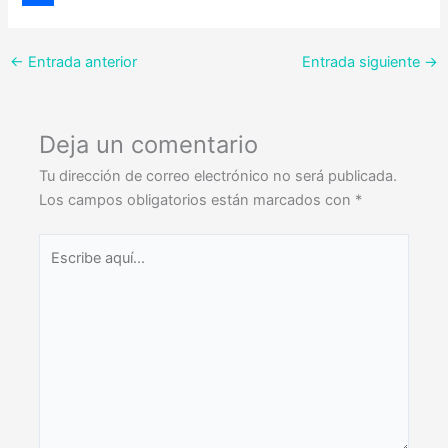
o
s
a
m
C
o
k
t
a
o
←
Entrada anterior
Entrada siguiente
→
k
y
s
i
m
A
l
p
Deja un comentario
p
a
Tu dirección de correo electrónico no será publicada.
p
r
Los campos obligatorios están marcados con
*
t
Escribe
i
aquí...
r