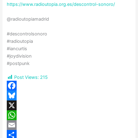
https://www.radioutopia.org.
es/descontrol-sonoro/
@radioutopiamadrid
#descontrolsonoro
#radioutopia
#iancurtis
#joydivision
#postpunk
Post Views:
215
F
a
B
c
l
X
e
u
W
b
e
h
E