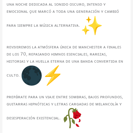
ᴜɴᴀ ɴᴏᴄʜᴇ ᴅᴇᴅɪᴄᴀᴅᴀ ᴀʟ ꜱᴏɴɪᴅᴏ ᴏꜱᴄᴜʀᴏ, ɪɴᴛᴇɴꜱᴏ ʏ
ᴇᴍᴏᴄɪᴏɴᴀʟ ǫᴜᴇ ᴍᴀʀᴄó ᴀ ᴛᴏᴅᴀ ᴜɴᴀ ɢᴇɴᴇʀᴀᴄɪóɴ ʏ ᴄᴀᴍʙɪó
ᴘᴀʀᴀ ꜱɪᴇᴍᴘʀᴇ ʟᴀ ᴍúꜱɪᴄᴀ ᴀʟᴛᴇʀɴᴀᴛɪᴠᴀ.
ʀᴇᴠɪᴠɪʀᴇᴍᴏꜱ ʟᴀ ᴀᴛᴍóꜱꜰᴇʀᴀ úɴɪᴄᴀ ᴅᴇ ᴍᴀɴᴄʜᴇꜱᴛᴇʀ ᴀ ꜰɪɴᴀʟᴇꜱ
ᴅᴇ ʟᴏꜱ 𝟩𝟢, ʀᴇᴘᴀꜱᴀɴᴅᴏ ʜɪᴍɴᴏꜱ ᴇꜱᴇɴᴄɪᴀʟᴇꜱ, ʀᴀʀᴇᴢᴀꜱ,
ʜɪꜱᴛᴏʀɪᴀꜱ ʏ ʟᴀ ʜᴜᴇʟʟᴀ ᴇᴛᴇʀɴᴀ ᴅᴇ ᴜɴᴀ ʙᴀɴᴅᴀ ᴄᴏɴᴠᴇʀᴛɪᴅᴀ ᴇɴ
ᴄᴜʟᴛᴏ.
ᴘʀᴇᴘáʀᴀᴛᴇ ᴘᴀʀᴀ ᴜɴ ᴠɪᴀᴊᴇ ᴇɴᴛʀᴇ ꜱᴏᴍʙʀᴀꜱ, ʙᴀᴊᴏꜱ ᴘʀᴏꜰᴜɴᴅᴏꜱ,
ɢᴜɪᴛᴀʀʀᴀꜱ ʜɪᴘɴóᴛɪᴄᴀꜱ ʏ ʟᴇᴛʀᴀꜱ ᴄᴀʀɢᴀᴅᴀꜱ ᴅᴇ ᴍᴇʟᴀɴᴄᴏʟíᴀ ʏ
ᴅᴇꜱᴇꜱᴘᴇʀᴀᴄɪóɴ ᴇxɪꜱᴛᴇɴᴄɪᴀʟ.