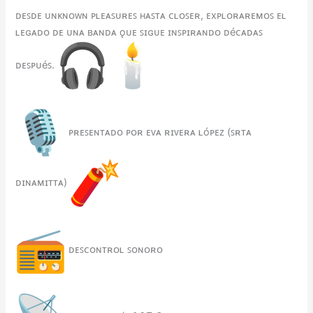
ᴅᴇꜱᴅᴇ ᴜɴᴋɴᴏᴡɴ ᴘʟᴇᴀꜱᴜʀᴇꜱ ʜᴀꜱᴛᴀ ᴄʟᴏꜱᴇʀ, ᴇxᴘʟᴏʀᴀʀᴇᴍᴏꜱ ᴇʟ
ʟᴇɢᴀᴅᴏ ᴅᴇ ᴜɴᴀ ʙᴀɴᴅᴀ ǫᴜᴇ ꜱɪɢᴜᴇ ɪɴꜱᴘɪʀᴀɴᴅᴏ ᴅéᴄᴀᴅᴀꜱ
ᴅᴇꜱᴘᴜéꜱ.
ᴘʀᴇꜱᴇɴᴛᴀᴅᴏ ᴘᴏʀ ᴇᴠᴀ ʀɪᴠᴇʀᴀ ʟóᴘᴇᴢ (ꜱʀᴛᴀ
ᴅɪɴᴀᴍɪᴛᴛᴀ)
ᴅᴇꜱᴄᴏɴᴛʀᴏʟ ꜱᴏɴᴏʀᴏ