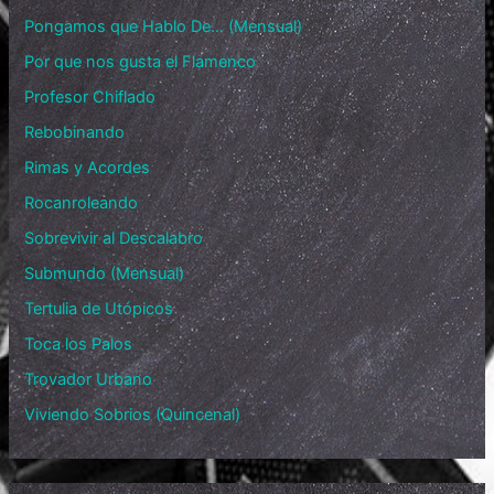
Pongamos que Hablo De… (Mensual)
Por que nos gusta el Flamenco
Profesor Chiflado
Rebobinando
Rimas y Acordes
Rocanroleando
Sobrevivir al Descalabro
Submundo (Mensual)
Tertulia de Utópicos
Toca los Palos
Trovador Urbano
Viviendo Sobrios (Quincenal)