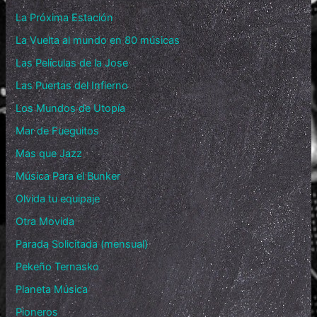
La Próxima Estación
La Vuelta al mundo en 80 músicas
Las Películas de la Jose
Las Puertas del Infierno
Los Mundos de Utopía
Mar de Fueguitos
Mas que Jazz
Música Para el Bunker
Olvida tu equipaje
Otra Movida
Parada Solicitada (mensual)
Pekeño Ternasko
Planeta Música
Pioneros