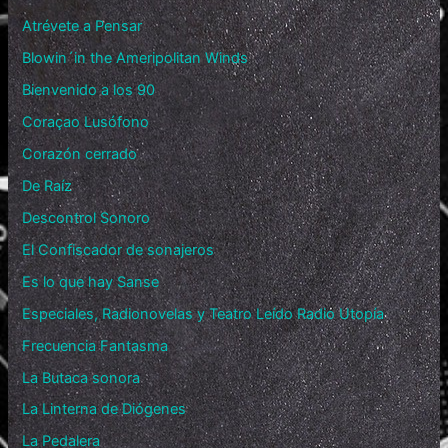
Atrévete a Pensar
Blowin´in the Ameripolitan Winds
Bienvenido a los 90
Coraçao Lusófono
Corazón cerrado
De Raíz
Descontrol Sonoro
El Confiscador de sonajeros
Es lo que hay Sanse
Especiales, Radionovelas y Teatro Leído Radio Utopía
Frecuencia Fantasma
La Butaca sonora
La Linterna de Diógenes
La Pedalera