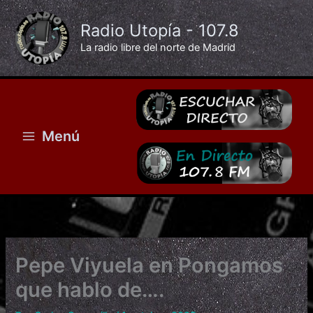
Ir
al
Radio Utopía - 107.8
contenido
La radio libre del norte de Madrid
Menú
Pepe Viyuela en Pongamos
que hablo de….