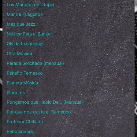
Los Mundos de Utopía
Mar de Fueguitos
Mas que Jazz
Música Para el Bunker
Olvida tu equipaje
Otra Movida
Parada Solicitada (mensual)
Pekeño Ternasko
Planeta Música
Pioneros
Pongamos que Hablo De… (Mensual)
Por que nos gusta el Flamenco
Profesor Chiflado
Rebobinando