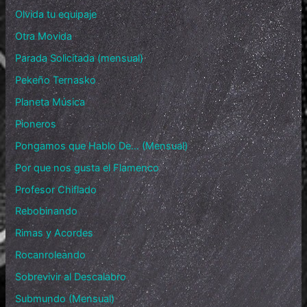
Olvida tu equipaje
Otra Movida
Parada Solicitada (mensual)
Pekeño Ternasko
Planeta Música
Pioneros
Pongamos que Hablo De… (Mensual)
Por que nos gusta el Flamenco
Profesor Chiflado
Rebobinando
Rimas y Acordes
Rocanroleando
Sobrevivir al Descalabro
Submundo (Mensual)