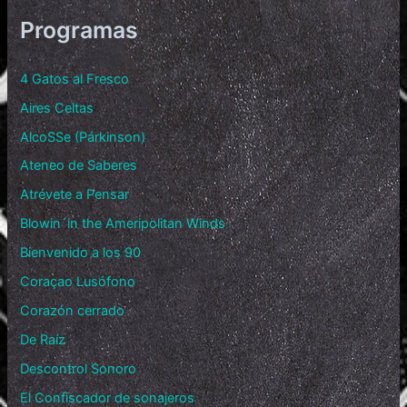
Programas
4 Gatos al Fresco
Aires Celtas
AlcoSSe (Párkinson)
Ateneo de Saberes
Atrévete a Pensar
Blowin´in the Ameripolitan Winds
Bienvenido a los 90
Coraçao Lusófono
Corazón cerrado
De Raíz
Descontrol Sonoro
El Confiscador de sonajeros