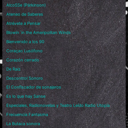
AlcoSSe (Párkinson)
Ateneo de Saberes
Atrévete a Pensar
Blowin´in the Ameripolitan Winds
Bienvenido a los 90
Coraçao Lusófono
Corazón cerrado
De Raíz
Descontrol Sonoro
El Confiscador de sonajeros
Es lo que hay Sanse
Especiales, Radionovelas y Teatro Leído Radio Utopía
Frecuencia Fantasma
La Butaca sonora