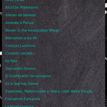
AlcoSSe (Párkinson)
Ateneo de Saberes
Atrévete a Pensar
Blowin´in the Ameripolitan Winds
Bienvenido a los 90
Coraçao Lusófono
Corazón cerrado
De Raíz
Descontrol Sonoro
El Confiscador de sonajeros
Es lo que hay Sanse
Especiales, Radionovelas y Teatro Leído Radio Utopía
Frecuencia Fantasma
La Butaca sonora