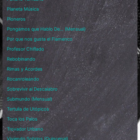
Planeta Música
Pioneros
Pongamos que Hablo De… (Mensual)
Por que nos gusta el Flamenco
Profesor Chiflado
Rebobinando
Rimas y Acordes
Rocanroleando
Sobrevivir al Descalabro
Submundo (Mensual)
Tertulia de Utópicos
Toca los Palos
Trovador Urbano
Viviendo Sobrios (Quincenal)