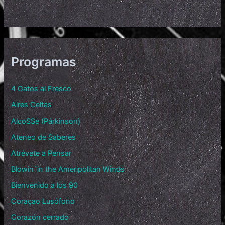
Programas
4 Gatos al Fresco
Aires Celtas
AlcoSSe (Párkinson)
Ateneo de Saberes
Atrévete a Pensar
Blowin´in the Ameripolitan Winds
Bienvenido a los 90
Coraçao Lusófono
Corazón cerrado