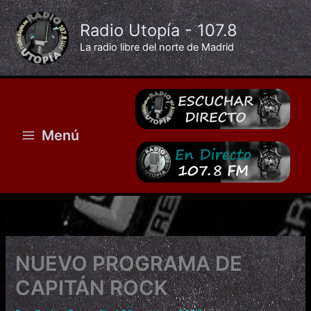
Ir
al
Radio Utopía - 107.8
contenido
La radio libre del norte de Madrid
Menú
NUEVO PROGRAMA DE
CAPITÁN ROCK