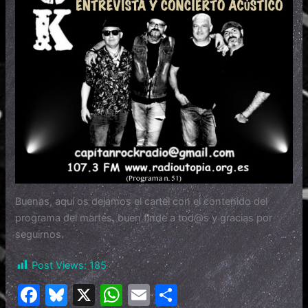
Buenas, aquí os dejamos el cartel con el contenido del
programa del martes, buen finde a tod@s y gracias por
seguirnos.
Post Views:
185
F
Bl
X
W
E
C