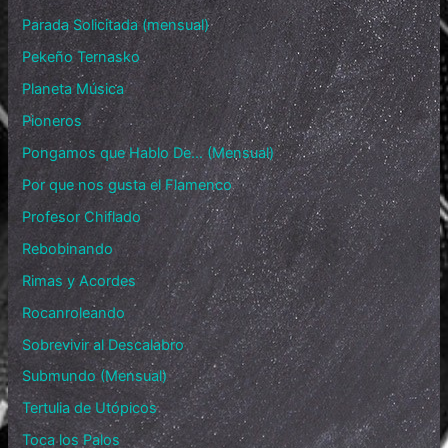
Parada Solicitada (mensual)
Pekeño Ternasko
Planeta Música
Pioneros
Pongamos que Hablo De… (Mensual)
Por que nos gusta el Flamenco
Profesor Chiflado
Rebobinando
Rimas y Acordes
Rocanroleando
Sobrevivir al Descalabro
Submundo (Mensual)
Tertulia de Utópicos
Toca los Palos