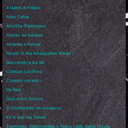
4 Gatos al Fresco
Aires Celtas
AlcoSSe (Párkinson)
Ateneo de Saberes
Atrévete a Pensar
Blowin´in the Ameripolitan Winds
Bienvenido a los 90
Coraçao Lusófono
Corazón cerrado
De Raíz
Descontrol Sonoro
El Confiscador de sonajeros
Es lo que hay Sanse
Especiales, Radionovelas y Teatro Leído Radio Utopía