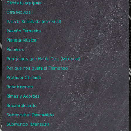
Olvida tu equipaje
Otra Movida
Parada Solicitada (mensual)
Pekeño Ternasko
Planeta Música
Pioneros
Pongamos que Hablo De… (Mensual)
Por que nos gusta el Flamenco
Profesor Chiflado
Rebobinando
Rimas y Acordes
Rocanroleando
Sobrevivir al Descalabro
Submundo (Mensual)