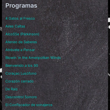
Programas
4 Gatos al Fresco
Aires Celtas
AlcoSSe (Párkinson)
Ateneo de Saberes
Atrévete a Pensar
Blowin´in the Ameripolitan Winds
Bienvenido a los 90
Coraçao Lusófono
Corazón cerrado
De Raíz
Descontrol Sonoro
El Confiscador de sonajeros