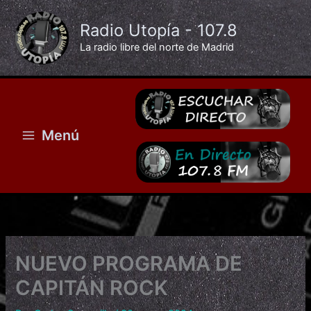
Ir
al
Radio Utopía - 107.8
contenido
La radio libre del norte de Madrid
Menú
NUEVO PROGRAMA DE
CAPITÁN ROCK