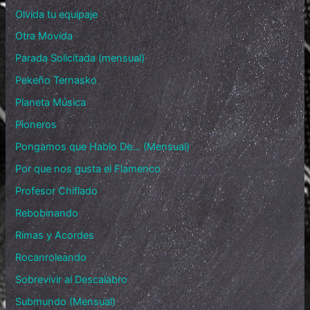
Olvida tu equipaje
Otra Movida
Parada Solicitada (mensual)
Pekeño Ternasko
Planeta Música
Pioneros
Pongamos que Hablo De… (Mensual)
Por que nos gusta el Flamenco
Profesor Chiflado
Rebobinando
Rimas y Acordes
Rocanroleando
Sobrevivir al Descalabro
Submundo (Mensual)