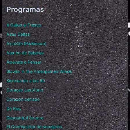
Programas
4 Gatos al Fresco
Aires Celtas
AlcoSSe (Párkinson)
Ateneo de Saberes
Atrévete a Pensar
Blowin´in the Ameripolitan Winds
Bienvenido a los 90
Coraçao Lusófono
Corazón cerrado
De Raíz
Descontrol Sonoro
El Confiscador de sonajeros