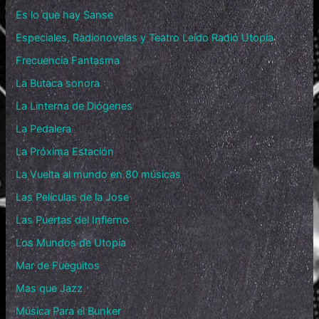
Es lo que hay Sanse
Especiales, Radionovelas y Teatro Leído Radio Utopía
Frecuencia Fantasma
La Butaca sonora
La Linterna de Diógenes
La Pedalera
La Próxima Estación
La Vuelta al mundo en 80 músicas
Las Películas de la Jose
Las Puertas del Infierno
Los Mundos de Utopía
Mar de Fueguitos
Mas que Jazz
Música Para el Bunker