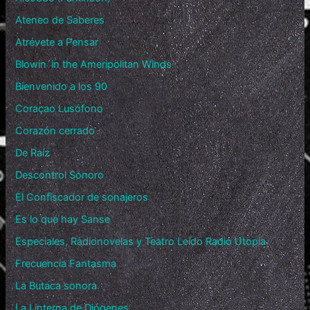
Ateneo de Saberes
Atrévete a Pensar
Blowin´in the Ameripolitan Winds
Bienvenido a los 90
Coraçao Lusófono
Corazón cerrado
De Raíz
Descontrol Sonoro
El Confiscador de sonajeros
Es lo que hay Sanse
Especiales, Radionovelas y Teatro Leído Radio Utopía
Frecuencia Fantasma
La Butaca sonora
La Linterna de Diógenes