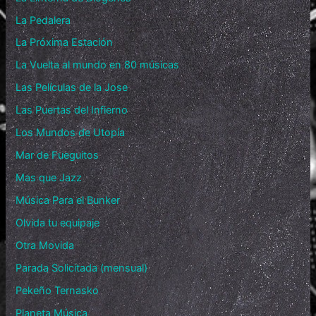
La Pedalera
La Próxima Estación
La Vuelta al mundo en 80 músicas
Las Películas de la Jose
Las Puertas del Infierno
Los Mundos de Utopía
Mar de Fueguitos
Mas que Jazz
Música Para el Bunker
Olvida tu equipaje
Otra Movida
Parada Solicitada (mensual)
Pekeño Ternasko
Planeta Música