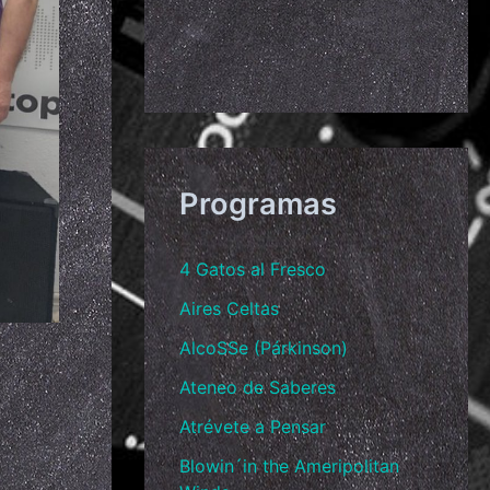
Programas
4 Gatos al Fresco
Aires Celtas
AlcoSSe (Párkinson)
Ateneo de Saberes
Atrévete a Pensar
Blowin´in the Ameripolitan