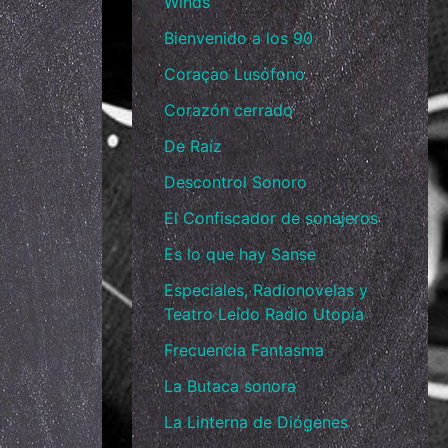
Winds
Bienvenido a los 90
Coraçao Lusófono
Corazón cerrado
De Raíz
Descontrol Sonoro
El Confiscador de sonajeros
Es lo que hay Sanse
Especiales, Radionovelas y
Teatro Leído Radio Utopía
Frecuencia Fantasma
La Butaca sonora
La Linterna de Diógenes