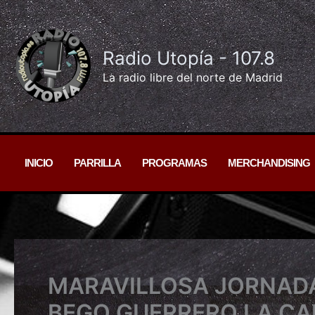
Ir
al
contenido
Radio Utopía - 107.8
La radio libre del norte de Madrid
INICIO
PARRILLA
PROGRAMAS
MERCHANDISING
MARAVILLOSA JORNADA
BEGO GUERRERO LA CA