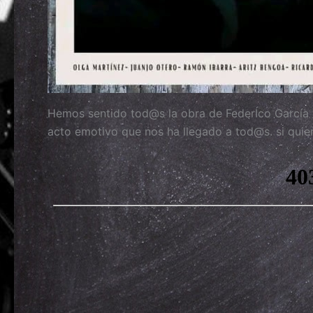
Hemos sentido tod@s la obra de FederÍco García 
acto emotivo que nos ha llegado a tod@s. si quie