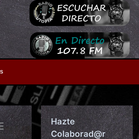
S
Hazte
E
Colaborad@r