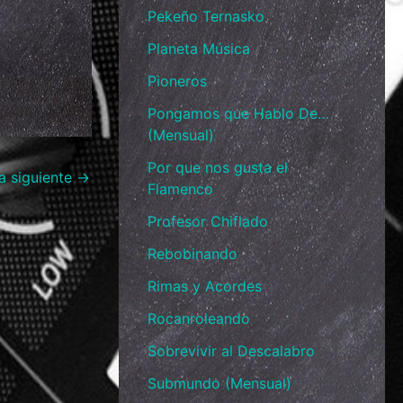
Pekeño Ternasko
Planeta Música
Pioneros
Pongamos que Hablo De…
(Mensual)
Por que nos gusta el
a siguiente
→
Flamenco
Profesor Chiflado
Rebobinando
Rimas y Acordes
Rocanroleando
Sobrevivir al Descalabro
Submundo (Mensual)