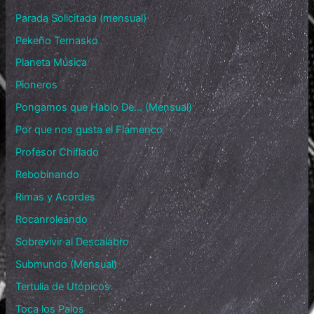
Parada Solicitada (mensual)
Pekeño Ternasko
Planeta Música
Pioneros
Pongamos que Hablo De… (Mensual)
Por que nos gusta el Flamenco
Profesor Chiflado
Rebobinando
Rimas y Acordes
Rocanroleando
Sobrevivir al Descalabro
Submundo (Mensual)
Tertulia de Utópicos
Toca los Palos