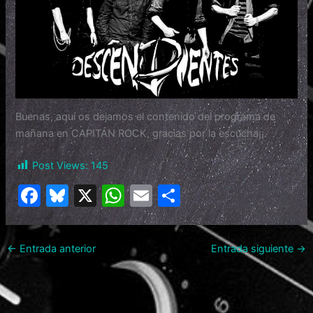
Buenas, aquí os dejamos el contenido del programa de
mañana en CAPITÁN ROCK, gracias por la escucha¡¡.
Post Views:
145
F
Bl
X
W
E
C
a
u
h
m
o
c
e
at
ai
m
←
Entrada anterior
Entrada siguiente
→
e
s
s
l
p
b
k
A
ar
o
y
p
tir