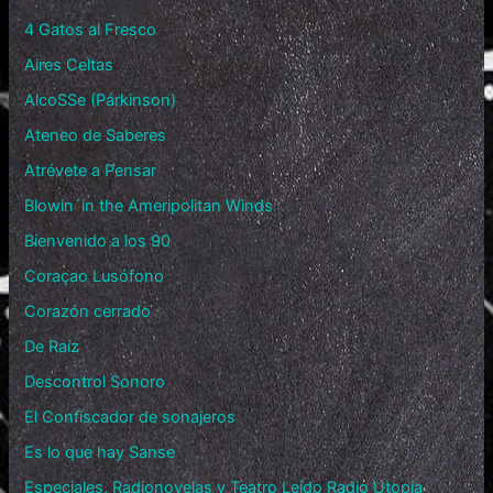
4 Gatos al Fresco
Aires Celtas
AlcoSSe (Párkinson)
Ateneo de Saberes
Atrévete a Pensar
Blowin´in the Ameripolitan Winds
Bienvenido a los 90
Coraçao Lusófono
Corazón cerrado
De Raíz
Descontrol Sonoro
El Confiscador de sonajeros
Es lo que hay Sanse
Especiales, Radionovelas y Teatro Leído Radio Utopía