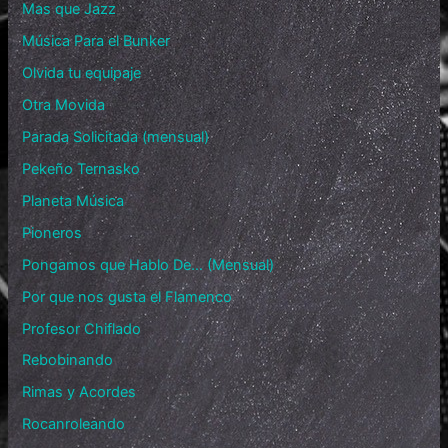
Mas que Jazz
Música Para el Bunker
Olvida tu equipaje
Otra Movida
Parada Solicitada (mensual)
Pekeño Ternasko
Planeta Música
Pioneros
Pongamos que Hablo De… (Mensual)
Por que nos gusta el Flamenco
Profesor Chiflado
Rebobinando
Rimas y Acordes
Rocanroleando