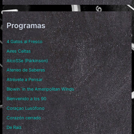
Programas
4 Gatos al Fresco
Aires Celtas
AlcoSSe (Párkinson)
Ateneo de Saberes
Atrévete a Pensar
Blowin´in the Ameripolitan Winds
Bienvenido a los 90
Coraçao Lusófono
Corazón cerrado
De Raíz