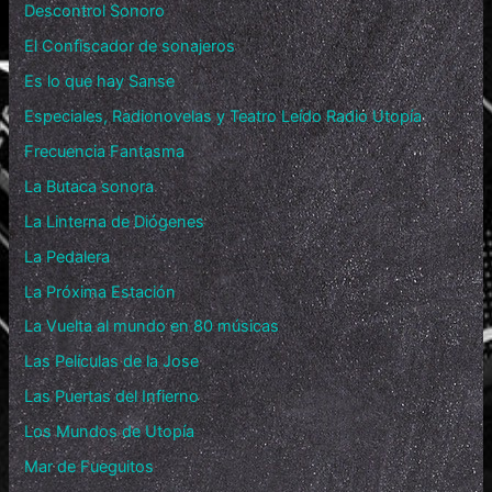
Descontrol Sonoro
El Confiscador de sonajeros
Es lo que hay Sanse
Especiales, Radionovelas y Teatro Leído Radio Utopía
Frecuencia Fantasma
La Butaca sonora
La Linterna de Diógenes
La Pedalera
La Próxima Estación
La Vuelta al mundo en 80 músicas
Las Películas de la Jose
Las Puertas del Infierno
Los Mundos de Utopía
Mar de Fueguitos