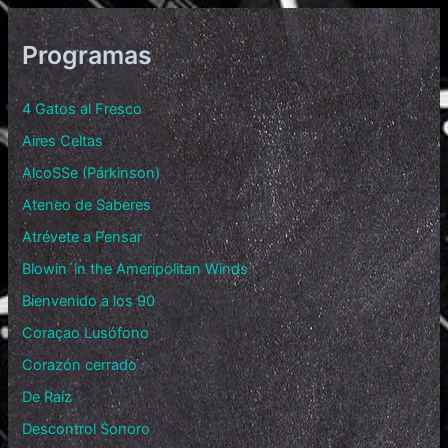
Programas
4 Gatos al Fresco
Aires Celtas
AlcoSSe (Párkinson)
Ateneo de Saberes
Atrévete a Pensar
Blowin´in the Ameripolitan Winds
Bienvenido a los 90
Coraçao Lusófono
Corazón cerrado
De Raíz
Descontrol Sonoro