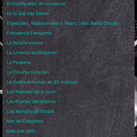
El Confiscador de sonajeros
Es lo que hay Sanse
Especiales, Radionovelas y Teatro Leído Radio Utopía
Frecuencia Fantasma
La Butaca sonora
La Linterna de Diógenes
La Pedalera
La Próxima Estación
La Vuelta al mundo en 80 músicas
Las Películas de la Jose
Las Puertas del Infierno
Los Mundos de Utopía
Mar de Fueguitos
Mas que Jazz