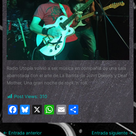
Radio Utopía volvió a ser música en compañía de una sala
abarrotada con el arte de La Banda de John Daniels y Deaf
Mother. Una gran noche de rock ‘n’ roll.
Post Views:
310
F
Bl
X
W
E
C
a
u
h
m
o
c
e
at
ai
m
←
Entrada anterior
Entrada siguiente
→