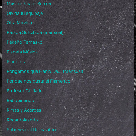
Música Para el Bunker
Olvida tu equipaje
Otra Movida
Parada Solicitada (mensual)
Pekeño Ternasko
Planeta Música
Pioneros
Pongamos que Hablo De… (Mensual)
Por que nos gusta el Flamenco
Profesor Chiflado
Rebobinando
Rimas y Acordes
Rocanroleando
Sobrevivir al Descalabro