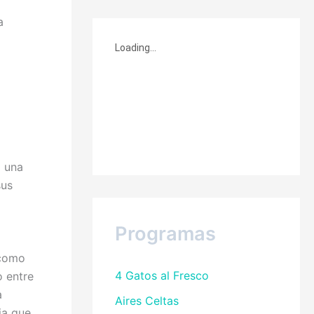
a
a una
sus
Programas
 como
4 Gatos al Fresco
o entre
a
Aires Celtas
ia que