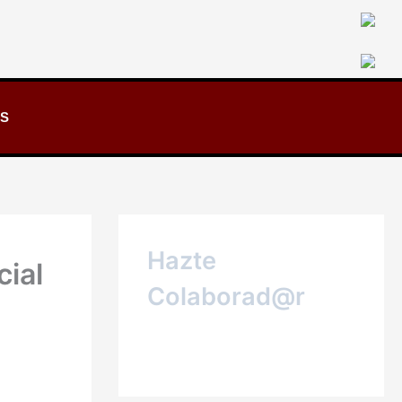
S
Hazte
cial
Colaborad@r