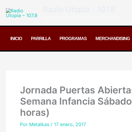
Ir
Radio Utopía - 107.8
al
La radio libre del norte de Madrid
contenido
INICIO
PARRILLA
PROGRAMAS
MERCHANDISING
Jornada Puertas Abierta
Semana Infancia Sábado
horas)
Por
Metalkas
/
17 enero, 2017