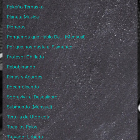
Pekeño Ternasko
Planeta Música
Pioneros
Pongamos que Hablo De… (Mensual)
Por que nos gusta el Flamenco
Profesor Chiflado
Rebobinando
Rimas y Acordes
Rocanroleando
Sobrevivir al Descalabro
Submundo (Mensual)
Tertulia de Utópicos
Toca los Palos
Trovador Urbano