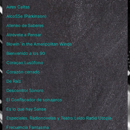
Aires Celtas
AlcoSSe (Párkinson)
Ateneo de Saberes
Atrévete a Pensar
Blowin´in the Ameripolitan Winds
Bienvenido a los 90
Coraçao Lusófono
Corazón cerrado
De Raíz
Descontrol Sonoro
El Confiscador de sonajeros
Es lo que hay Sanse
Especiales, Radionovelas y Teatro Leído Radio Utopía
Frecuencia Fantasma