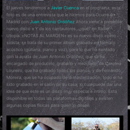
El jueves tendremos a
Javier Cuenca
en el programa, esta
foto es de una entrevista que le hicimos para Ocurre en
Madrid con
Juan Antonio Ordóñez
Ahora viene a presentar
nuevo disco a Y de los cantautores…¿qué? en Radio
Utopía. «NOTAS AL MARGEN» es su nuevo disco como
solista, se trata de su primer álbum grabado en formato
acústico (guitarra, piano y voz), para lo que ha contado
con la ayuda de Juan Antonio Ordóñez, que se ha
encargado de producirlo, grabarlo y mezclarlo; de Carolina
Loureiro, que ha grabado todos los pianos, y de Fernando
Moreira, que se ha ocupado de la masterización, todo él ha
sido grabado en el salón de su casa, lo cual puede dar una
idea de que este es un disco muy especial e íntimo. Está
disponible en todas las plataformas digitales y existen
algunas copias físicas para quien lo desee.