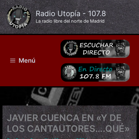
Ir
al
Radio Utopía - 107.8
contenido
La radio libre del norte de Madrid
Menú
JAVIER CUENCA EN «Y DE
LOS CANTAUTORES….QUÉ»