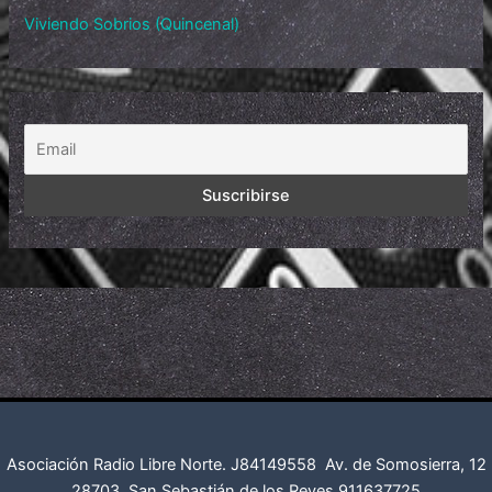
Viviendo Sobrios (Quincenal)
Asociación Radio Libre Norte. J84149558
Av. de Somosierra, 12
28703. San Sebastián de los Reyes
911637725