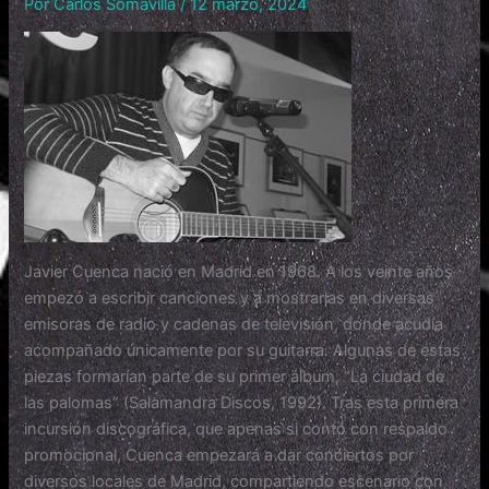
Por
Carlos Somavilla
/
12 marzo, 2024
Javier Cuenca nació en Madrid en 1968. A los veinte años
empezó a escribir canciones y a mostrarlas en diversas
emisoras de radio y cadenas de televisión, donde acudía
acompañado únicamente por su guitarra. Algunas de estas
piezas formarían parte de su primer álbum, “La ciudad de
las palomas” (Salamandra Discos, 1992). Tras esta primera
incursión discográfica, que apenas si contó con respaldo
promocional, Cuenca empezará a dar conciertos por
diversos locales de Madrid, compartiendo escenario con