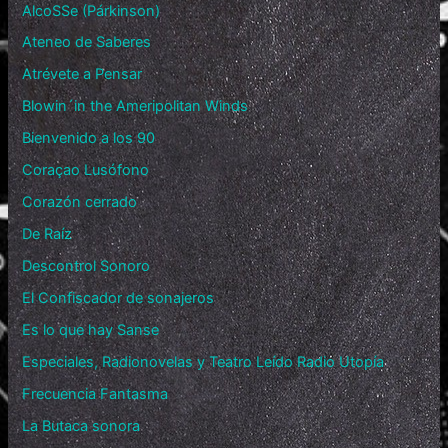
AlcoSSe (Párkinson)
Ateneo de Saberes
Atrévete a Pensar
Blowin´in the Ameripolitan Winds
Bienvenido a los 90
Coraçao Lusófono
Corazón cerrado
De Raíz
Descontrol Sonoro
El Confiscador de sonajeros
Es lo que hay Sanse
Especiales, Radionovelas y Teatro Leído Radio Utopía
Frecuencia Fantasma
La Butaca sonora