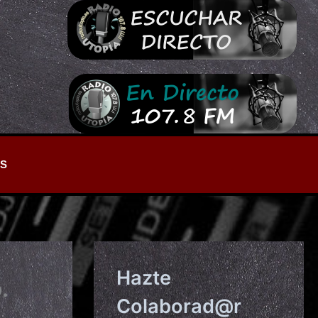
S
Hazte
.
Colaborad@r