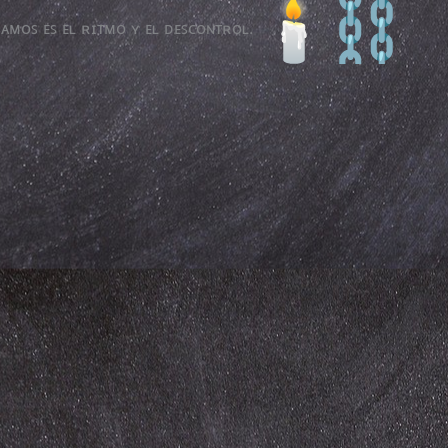
ꜱᴀᴍᴏꜱ ᴇꜱ ᴇʟ ʀɪᴛᴍᴏ ʏ ᴇʟ ᴅᴇꜱᴄᴏɴᴛʀᴏʟ.