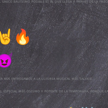
ʟ úɴɪᴄᴏ ʙᴀᴜᴛɪꜱᴍᴏ ᴘᴏꜱɪʙʟᴇ ᴇꜱ ᴇʟ ǫᴜᴇ ʟʟᴇɢᴀ ᴀ ᴛʀᴀᴠéꜱ ᴅᴇ ʟᴀ ꜰʀᴇ
íᴀ ɴᴏꜱ ᴇɴᴛʀᴇɢᴀᴍᴏꜱ ᴀ ʟᴀ ʟᴜᴊᴜʀɪᴀ ᴍᴜꜱɪᴄᴀʟ ᴍáꜱ ꜱᴀʟᴠᴀᴊᴇ.
 ᴇʟ ᴇꜱᴘᴇᴄɪᴀʟ ᴍáꜱ ᴏꜱᴄᴜʀᴏ ʏ ᴘᴏᴛᴇɴᴛᴇ ᴅᴇ ʟᴀ ᴛᴇᴍᴘᴏʀᴀᴅᴀ, ᴘᴏʀǫᴜᴇ ʟ