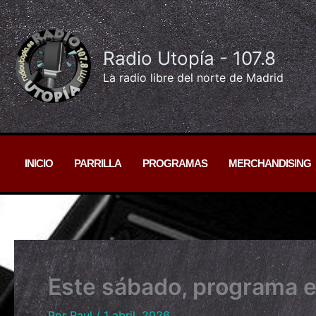
Ir
al
contenido
Radio Utopía - 107.8
La radio libre del norte de Madrid
INICIO
PARRILLA
PROGRAMAS
MERCHANDISING
Este sábado, programa e
Por
Raul
/
1 abril, 2026