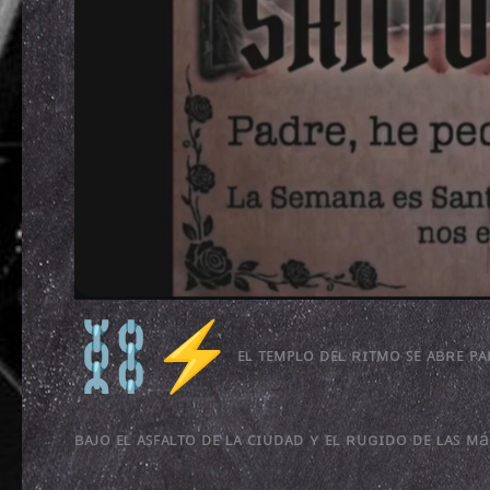
ᴇʟ ᴛᴇᴍᴘʟᴏ ᴅᴇʟ ʀɪᴛᴍᴏ ꜱᴇ ᴀʙʀᴇ ᴘᴀ
ʙᴀᴊᴏ ᴇʟ ᴀꜱꜰᴀʟᴛᴏ ᴅᴇ ʟᴀ ᴄɪᴜᴅᴀᴅ ʏ ᴇʟ ʀᴜɢɪᴅᴏ ᴅᴇ ʟᴀꜱ ᴍ