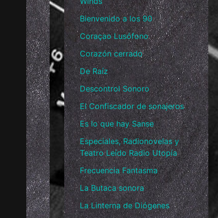
Winds
Bienvenido a los 90
Coraçao Lusófono
Corazón cerrado
De Raíz
Descontrol Sonoro
El Confiscador de sonajeros
Es lo que hay Sanse
Especiales, Radionovelas y
Teatro Leído Radio Utopía
Frecuencia Fantasma
La Butaca sonora
La Linterna de Diógenes