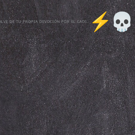
ᴀʟᴠᴇ ᴅᴇ ᴛᴜ ᴘʀᴏᴘɪᴀ ᴅᴇᴠᴏᴄɪóɴ ᴘᴏʀ ᴇʟ ᴄᴀᴏꜱ.