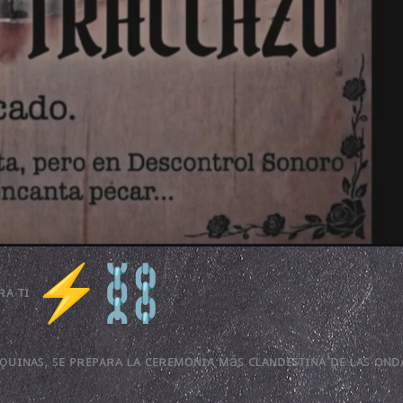
ʀᴀ ᴛɪ
áǫᴜɪɴᴀꜱ, ꜱᴇ ᴘʀᴇᴘᴀʀᴀ ʟᴀ ᴄᴇʀᴇᴍᴏɴɪᴀ ᴍáꜱ ᴄʟᴀɴᴅᴇꜱᴛɪɴᴀ ᴅᴇ ʟᴀꜱ ᴏɴᴅ