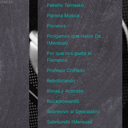
ᴄᴜᴇɴᴄɪᴀ.
Pekeño Ternasko
Planeta Música
Pioneros
Pongamos que Hablo De…
(Mensual)
Por que nos gusta el
Flamenco
Profesor Chiflado
Rebobinando
Rimas y Acordes
Rocanroleando
ᴀ
Sobrevivir al Descalabro
Submundo (Mensual)