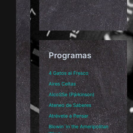
Programas
4 Gatos al Fresco
Aires Celtas
AlcoSSe (Párkinson)
Ateneo de Saberes
Atrévete a Pensar
Blowin´in the Ameripolitan