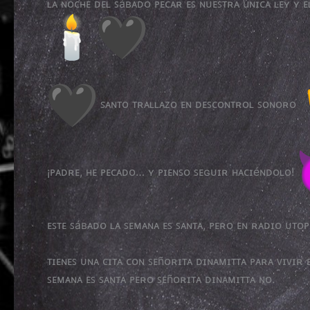
ʟᴀ ɴᴏᴄʜᴇ ᴅᴇʟ ꜱáʙᴀᴅᴏ ᴘᴇᴄᴀʀ ᴇꜱ ɴᴜᴇꜱᴛʀᴀ úɴɪᴄᴀ ʟᴇʏ ʏ ᴇ
ꜱᴀɴᴛᴏ ᴛʀᴀʟʟᴀᴢᴏ ᴇɴ ᴅᴇꜱᴄᴏɴᴛʀᴏʟ ꜱᴏɴᴏʀᴏ
¡ᴘᴀᴅʀᴇ, ʜᴇ ᴘᴇᴄᴀᴅᴏ… ʏ ᴘɪᴇɴꜱᴏ ꜱᴇɢᴜɪʀ ʜᴀᴄɪéɴᴅᴏʟᴏ!
ᴇꜱᴛᴇ ꜱáʙᴀᴅᴏ ʟᴀ ꜱᴇᴍᴀɴᴀ ᴇꜱ ꜱᴀɴᴛᴀ, ᴘᴇʀᴏ ᴇɴ ʀᴀᴅɪᴏ ᴜᴛᴏᴘ
ᴛɪᴇɴᴇꜱ ᴜɴᴀ ᴄɪᴛᴀ ᴄᴏɴ ꜱᴇñᴏʀɪᴛᴀ ᴅɪɴᴀᴍɪᴛᴛᴀ ᴘᴀʀᴀ ᴠɪᴠɪʀ
ꜱᴇᴍᴀɴᴀ ᴇꜱ ꜱᴀɴᴛᴀ ᴘᴇʀᴏ ꜱᴇñᴏʀɪᴛᴀ ᴅɪɴᴀᴍɪᴛᴛᴀ ɴᴏ.