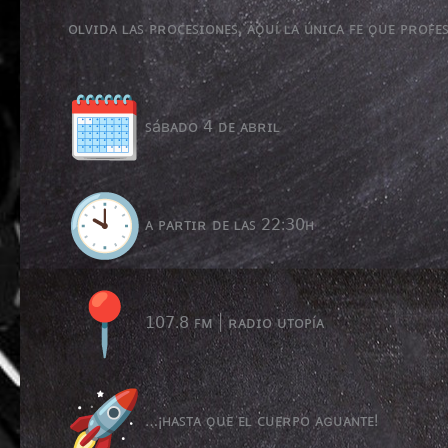
ᴏʟᴠɪᴅᴀ ʟᴀꜱ ᴘʀᴏᴄᴇꜱɪᴏɴᴇꜱ, ᴀǫᴜí ʟᴀ úɴɪᴄᴀ ꜰᴇ ǫᴜᴇ ᴘʀᴏꜰᴇ
ꜱáʙᴀᴅᴏ 𝟦 ᴅᴇ ᴀʙʀɪʟ
ᴀ ᴘᴀʀᴛɪʀ ᴅᴇ ʟᴀꜱ 𝟤𝟤:𝟥𝟢ʜ
𝟣𝟢𝟩.𝟪 ꜰᴍ | ʀᴀᴅɪᴏ ᴜᴛᴏᴘíᴀ
…¡ʜᴀꜱᴛᴀ ǫᴜᴇ ᴇʟ ᴄᴜᴇʀᴘᴏ ᴀɢᴜᴀɴᴛᴇ!