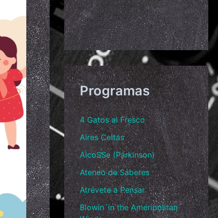
Programas
4 Gatos al Fresco
Aires Celtas
AlcoSSe (Párkinson)
Ateneo de Saberes
Atrévete a Pensar
Blowin´in the Ameripolitan