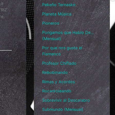
 a
Pekeño Ternasko
TRIZ
Planeta Música
re,
Pioneros
Pongamos que Hablo De…
(Mensual)
Por que nos gusta el
Flamenco
Profesor Chiflado
Rebobinando
Rimas y Acordes
Rocanroleando
Sobrevivir al Descalabro
Submundo (Mensual)