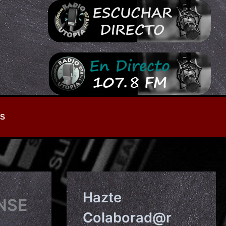
S
Hazte
NSE
Colaborad@r