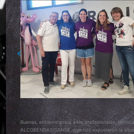
Sin leyenda
Buenas, entrevistamos a las profesionales, téc
ALCOBENDAS/SANSE, que nos expusieron la situació