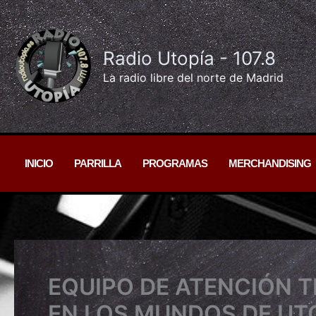
Ir
al
contenido
Radio Utopía - 107.8
La radio libre del norte de Madrid
INICIO
PARRILLA
PROGRAMAS
MERCHANDISING
EQUIPO DE ATENCIÓN
EN LOS MUNDOS DE UT