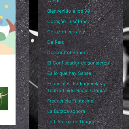
Winds
Bienvenido a los 90
Coraçao Lusófono
Corazón cerrado
De Raíz
Descontrol Sonoro
El Confiscador de sonajeros
Es lo que hay Sanse
Especiales, Radionovelas y
Teatro Leído Radio Utopía
Frecuencia Fantasma
La Butaca sonora
La Linterna de Diógenes