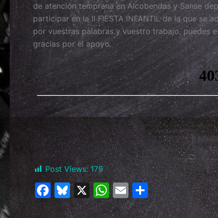
de atención temprana en Alcobendas y Sanse dep
participar en la II FIESTA INFANTIL de la que se
por vuestras palabras y vuestro trabajo, puedes 
gracias por el apoyo.
Post Views:
179
F
Bl
X
W
E
C
a
u
h
m
o