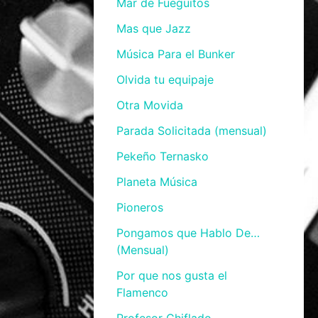
Mar de Fueguitos
Mas que Jazz
Música Para el Bunker
Olvida tu equipaje
Otra Movida
Parada Solicitada (mensual)
Pekeño Ternasko
Planeta Música
Pioneros
Pongamos que Hablo De…
(Mensual)
Por que nos gusta el
Flamenco