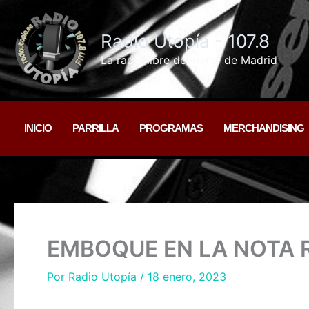
Ir
al
Radio Utopía - 107.8
contenido
La radio libre del norte de Madrid
INICIO
PARRILLA
PROGRAMAS
MERCHANDISING
EMBOQUE EN LA NOTA 
Por
Radio Utopía
/
18 enero, 2023