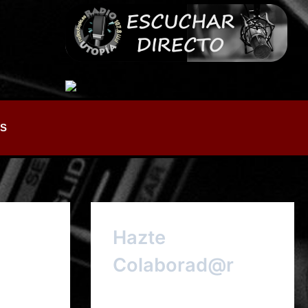
S
Hazte
Colaborad@r