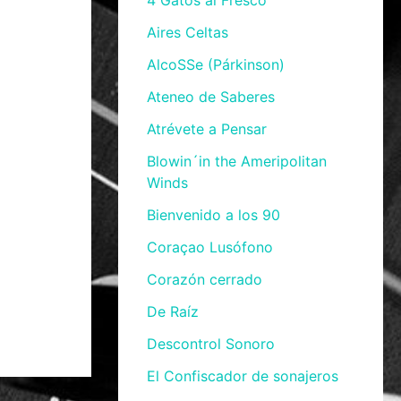
4 Gatos al Fresco
Aires Celtas
AlcoSSe (Párkinson)
Ateneo de Saberes
Atrévete a Pensar
Blowin´in the Ameripolitan
Winds
Bienvenido a los 90
Coraçao Lusófono
Corazón cerrado
De Raíz
Descontrol Sonoro
El Confiscador de sonajeros