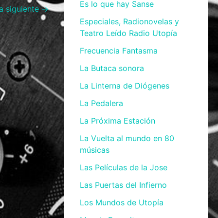
Es lo que hay Sanse
a siguiente
→
Especiales, Radionovelas y
Teatro Leído Radio Utopía
Frecuencia Fantasma
La Butaca sonora
La Linterna de Diógenes
La Pedalera
La Próxima Estación
La Vuelta al mundo en 80
músicas
Las Películas de la Jose
Las Puertas del Infierno
Los Mundos de Utopía