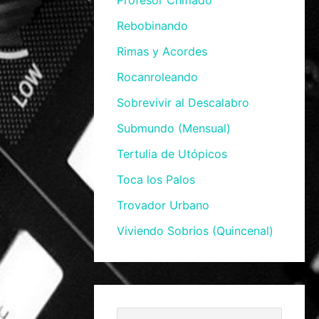
Profesor Chiflado
Rebobinando
Rimas y Acordes
Rocanroleando
Sobrevivir al Descalabro
Submundo (Mensual)
Tertulia de Utópicos
Toca los Palos
Trovador Urbano
Viviendo Sobrios (Quincenal)