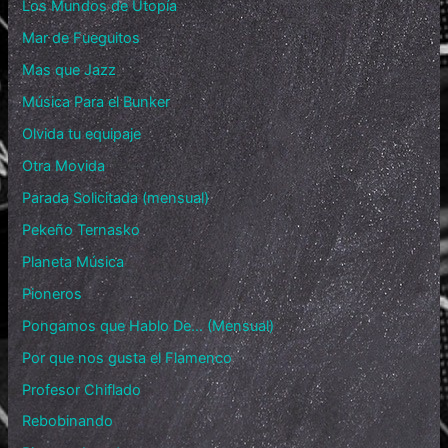
Los Mundos de Utopía
Mar de Fueguitos
Mas que Jazz
Música Para el Bunker
Olvida tu equipaje
Otra Movida
Parada Solicitada (mensual)
Pekeño Ternasko
Planeta Música
Pioneros
Pongamos que Hablo De… (Mensual)
Por que nos gusta el Flamenco
Profesor Chiflado
Rebobinando