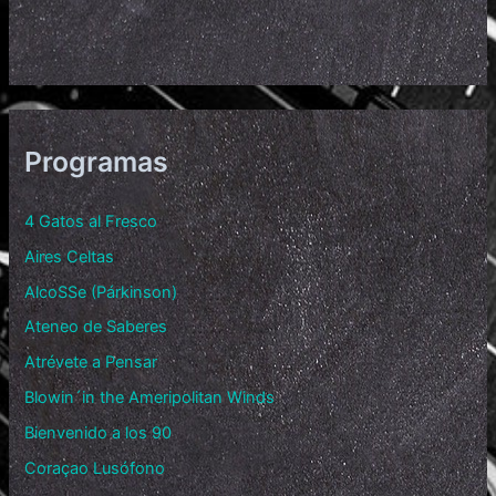
Programas
4 Gatos al Fresco
Aires Celtas
AlcoSSe (Párkinson)
Ateneo de Saberes
Atrévete a Pensar
Blowin´in the Ameripolitan Winds
Bienvenido a los 90
Coraçao Lusófono